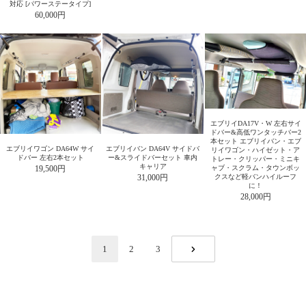
対応 [パワーステータイプ]
60,000円
エブリイDA17V・W 左右サイ
ドバー&高低ワンタッチバー2
本セット エブリイバン・エブ
エブリイワゴン DA64W サイ
エブリイバン DA64V サイドバ
リイワゴン・ハイゼット・ア
ドバー 左右2本セット
ー&スライドバーセット 車内
トレー・クリッパー・ミニキ
キャリア
19,500円
ャブ・スクラム・タウンボッ
31,000円
クスなど軽バンハイルーフ
に！
28,000円
1
2
3
NEXT