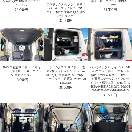
所留め 頑丈 耐荷重UP ファミ
開け不要！エヌバン 車内キャ
プロボックス/サクシードサイ
リアバン
リア nvan
ドバー＆凸スライドバー2本セ
22,000円
31,500円
ット 片側4か所留め 頑丈 脚立
ファミリアバン
32,000円
N-VAN 左右サイドバー2本セ
ベンツGクラス サイドバー左
ベンツGクラス サイドバー&E
ット 穴開け加工不要！エヌバ
右2本セット ゲレンデ G class
VO凸スライドバー2本セット
ン 車内キャリア
加工なし 着脱簡単 カーゴネッ
幅広くの字延長ステー4枚・5
トホルダーで簡単取り付け Gel
穴延長ステー4枚 ハイグレー
18,000円
ändewagen
ドパッド標準装備 W463型/W
463A/W465型 G350d/G400d/G4
38,000円
50d/G550/G65AMG/G63AMG
43,500円