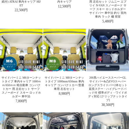
紙付) ATRAI 車内キャリア HIJ
内キャリア
用 左右セット ジムニー エブ
ET
リイ N-VAN スノーボード サ
12,500円
ーフ スキー ロッドホルダー
22,500円
サイドバー 車中泊 釣り 室内
車内 ラック 棚 荷室
5,480円
サイドバーミニ M6ターンナッ
サイドバーミニ M8ターンナッ
200系ハイエーススーパーGL
トタイプ 車内キャリア 1000ｍ
トタイプ 1000mm/650mm 車内
サイドバー&凸EVOスーパー
ｍ/650ｍｍ 軽自動車 コンパク
キャリア コンパクトカー/普通
ロングスライドバー2本セット
トカー 用 左右セット サーフ
車用 左右セット
延長ステー・ハイグレードパ
スノーボード スキー ロッドホ
ッド付 標準ボディ・ワイドボ
8,980円
ルダー 車中泊
ディ対応 [クリップナットタイ
プ]
7,800円
38,500円