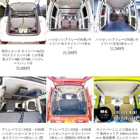
ハイゼット/アトレー(700系) サ
ハイゼット/アトレー(700系) サ
イドバー&スライドバー2本セ
イドバー左右2本セット
ット
11,500円
初代シエンタ サイドバー&凸E
21,500円
VOスライドバー2本 くの字延
長ステー4枚+5穴4枚 ハイグレ
ードパッド付
35,000円
アトレーワゴン5代目・S300系
アトレーワゴン5代目・S300系
サイドバーミニ ビス留めタイ
ハイゼットカーゴ サイドバー
ハイゼットカーゴ サイドバー
プ 車内キャリア 1000ｍｍ/650
&スライドバー2本セット (型
2本セット (型紙付) ATRAI 車
ｍｍ 軽自動車 コンパクトカー