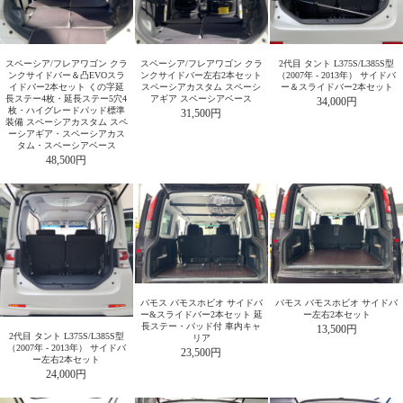
スペーシア/フレアワゴン クラ
スペーシア/フレアワゴン クラ
2代目 タント L375S/L385S型
ンクサイドバー＆凸EVOスラ
ンクサイドバー左右2本セット
（2007年 - 2013年） サイドバ
イドバー2本セット くの字延
スペーシアカスタム スペーシ
ー＆スライドバー2本セット
長ステー4枚・延長ステー5穴4
アギア スペーシアベース
34,000円
枚・ハイグレードパッド標準
31,500円
装備 スペーシアカスタム スペ
ーシアギア・スペーシアカス
タム・スペーシアベース
48,500円
バモス バモスホビオ サイドバ
バモス バモスホビオ サイドバ
ー&スライドバー2本セット 延
ー左右2本セット
長ステー・パッド付 車内キャ
13,500円
2代目 タント L375S/L385S型
リア
（2007年 - 2013年） サイドバ
23,500円
ー左右2本セット
24,000円