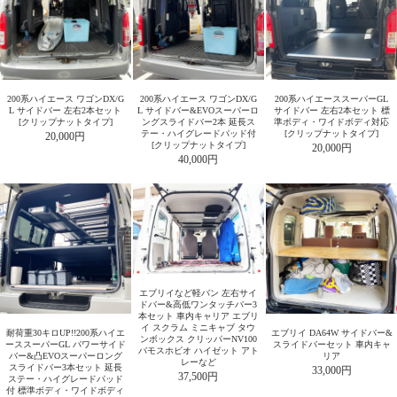
200系ハイエース ワゴンDX/G
200系ハイエース ワゴンDX/G
200系ハイエーススーパーGL
L サイドバー 左右2本セット
L サイドバー&EVOスーパーロ
サイドバー 左右2本セット 標
[クリップナットタイプ]
ングスライドバー2本 延長ス
準ボディ・ワイドボディ対応
テー・ハイグレードパッド付
[クリップナットタイプ]
20,000円
[クリップナットタイプ]
20,000円
40,000円
エブリイなど軽バン 左右サイ
ドバー&高低ワンタッチバー3
本セット 車内キャリア エブリ
イ スクラム ミニキャブ タウ
耐荷重30キロUP!!200系ハイエ
エブリイ DA64W サイドバー&
ンボックス クリッパーNV100
ーススーパーGL パワーサイド
スライドバーセット 車内キャ
バモスホビオ ハイゼット アト
バー&凸EVOスーパーロング
リア
レーなど
スライドバー3本セット 延長
33,000円
37,500円
ステー・ハイグレードパッド
付 標準ボディ・ワイドボディ