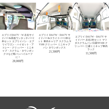
エブリイDA17V・W 左右サイ
エブリイ DA17W・DA17V サ
エブリイ DA17W・DA17V サ
ドバー&高低ワンタッチバー2
イドバー&スライドバー2本セ
イドバー 左右2本セット マツ
本セット エブリイバン・エブ
ット 車内キャリア スクラム N
ダスクラムバン/日産NV100 ク
リイワゴン・ハイゼット・ア
V100 クリッパー ミニキャブ
リッパー /三菱ミニキャブ車内
トレー・クリッパー・ミニキ
バン タウンボックス
ラック
ャブ・スクラム・タウンボッ
21,500円
11,500円
クスなど軽バンハイルーフ
に！
28,000円