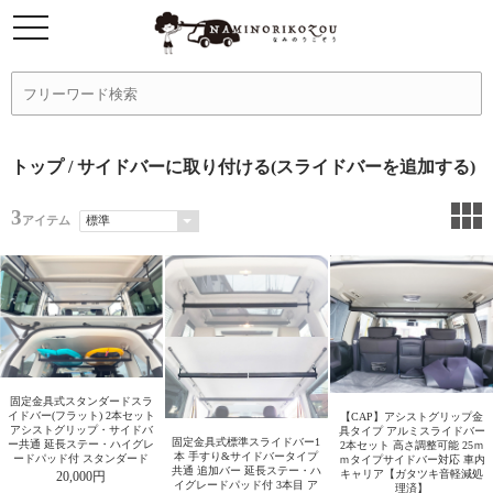
トップ
/ サイドバーに取り付ける(スライドバーを追加する)
3
アイテム
固定金具式スタンダードスラ
イドバー(フラット) 2本セット
【CAP】アシストグリップ金
アシストグリップ・サイドバ
具タイプ アルミスライドバー
固定金具式標準スライドバー1
ー共通 延長ステー・ハイグレ
2本セット 高さ調整可能 25ｍ
本 手すり&サイドバータイプ
ードパッド付 スタンダード
ｍタイプサイドバー対応 車内
共通 追加バー 延長ステー・ハ
キャリア【ガタツキ音軽減処
20,000円
イグレードパッド付 3本目 ア
理済】