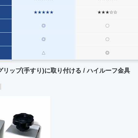
★★★★★
★★★☆☆
◎
〇
◎
〇
△
◎
グリップ(手すり)に取り付ける
/ ハイルーフ金具