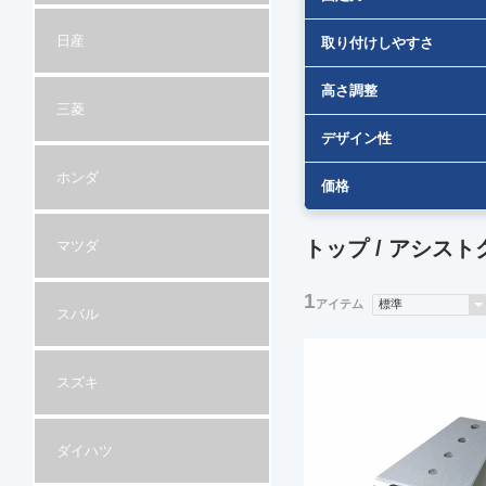
日産
取り付けしやすさ
高さ調整
三菱
デザイン性
ホンダ
価格
トップ
/
アシスト
マツダ
1
アイテム
スバル
スズキ
ダイハツ