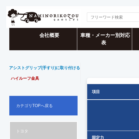
会社概要
車種・メーカー別対応
表
アシストグリップ(手すり)に取り付ける
ハイルーフ金具
項目
カテゴリTOPへ戻る
トヨタ
固定力