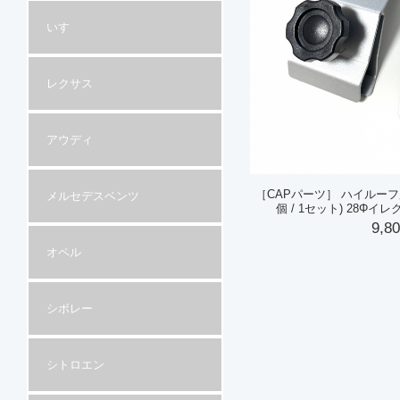
いすゞ
レクサス
アウディ
［CAPパーツ］ ハイルーフ
メルセデスベンツ
個 / 1セット) 28Φ
9,8
オペル
シボレー
シトロエン