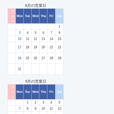
8月の営業日
S
u
Mon
Tue
Wed
Thu
Fri
Sat
n
1
2
3
4
5
6
7
8
9
10
11
12
13
14
15
1
17
18
19
20
21
22
6
2
24
25
26
27
28
29
3
3
31
0
9月の営業日
S
u
Mon
Tue
Wed
Thu
Fri
Sat
n
1
2
3
4
5
6
7
8
9
10
11
12