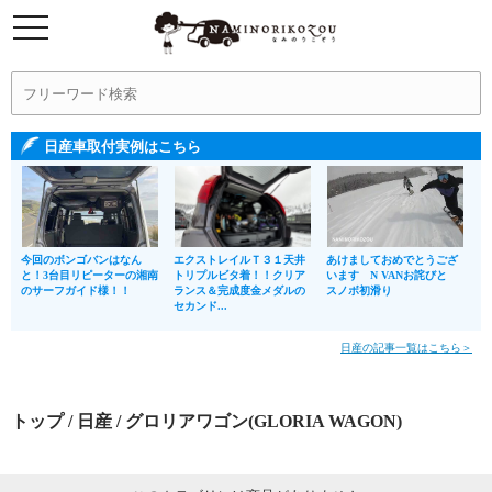
日産車取付実例はこちら
今回のボンゴバンはなん
エクストレイルＴ３１天井
あけましておめでとうござ
と！3台目リピーターの湘南
トリプルビタ着！！クリア
います N VANお詫びと
のサーフガイド様！！
ランス＆完成度金メダルの
スノボ初滑り
セカンド...
日産の記事一覧はこちら＞
トップ
/
日産
/ グロリアワゴン(GLORIA WAGON)