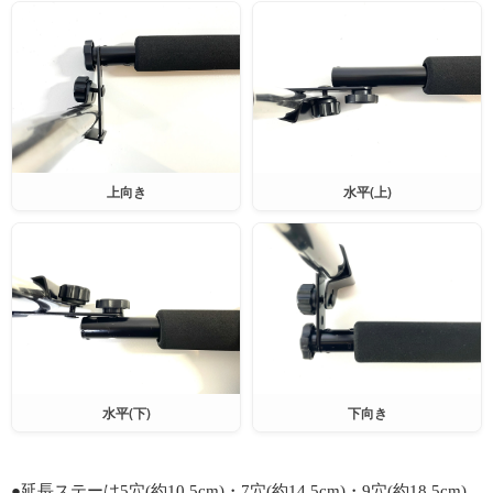
上向き
水平(上)
水平(下)
下向き
●延長ステーは5穴(約10.5cm)・7穴(約14.5cm)・9穴(約18.5cm)