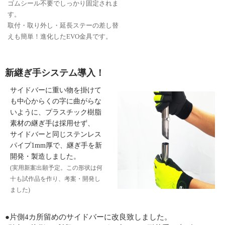
ゴムシール不要でしっかり固定されま
す。
取付・取り外し・延長ステーの差し替
えも簡単！進化したEVO金具です。
新継ぎ手システム導入！
サイドバーに重い物を掛けて
も中心からくの字に曲がらな
いように、プラスチック樹脂
素材の継ぎ手は採用せず、
サイドバーと同じステンレス
パイプ1mm厚で、継ぎ手を新
開発・製造しました。
(実用新案出願予定。この形状は何
十も試作品を作り、考案・開発し
ました)
●片側4カ所留めのサイドバーに改良致しました。