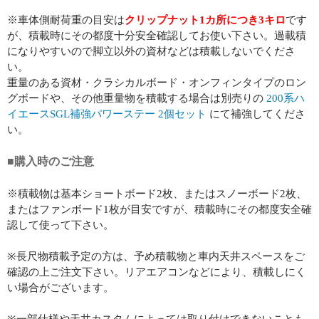
※車体側耐荷重の目安は
クリップナット1カ所につき3キロ
です
が、積載時にその都度十分安全確認してお使い下さい。過載積
になりやすいので脚立以外の資材などは積載しないでくださ
い。
重量のある資材・クラシカルボード・オンフィンタイプのロン
グボードや、その他重量物を積載する場合は別売りの
200系ハ
イエースSGL補強パワーステー 2個セット
にて補強してくださ
い。
■購入時のご注意
※積載物は基本ショートボード2枚、またはスノーボード2枚、
またはファンボード1枚が目安ですが、積載時にその都度安全確
認して使って下さい。
※長尺物積載予定の方は、予め積載物と車内天井スペースをご
確認の上ご注文下さい。リアエアコンなどにより、積載しにく
い場合がございます。
※一部仕様や天井カスタムによっては取り付けできないことも