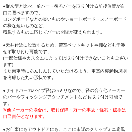
●従来型と比べ、前バー・後ろバーを取り付ける前後位置が自
由に選べますので、
ロングボードなどの長いものやショートボード・スノーボード
の様な短いものなど、
積載するものに応じてバーの間隔が変えられます。
●天井付近に設置するため、荷室ベットキットや棚なども干渉
せず取り付け可能です。
(一部仕様やカスタムによっては取り付けできないこともござい
ます)
また乗車時にあんしんしていただけるよう、車室内突起物規則
を考慮した丸い形状です。
●サイドバーのパイプ径は25ミリなので、径の合う他メーカー
のバーやフィッシングアタッチメントなども取り付け可能で
す。
※他メーカーの場合は、取付保障・万一の事故・怪我・破損は
自己責任となります。
●お仕事にもアウトドアにも、ここに市販のクリップミニ扇風