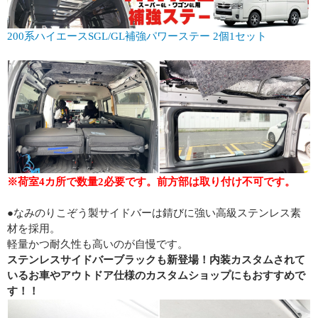
200系ハイエースSGL/GL補強パワーステー 2個1セット
※荷室4カ所で数量2必要です。前方部は取り付け不可です。
●なみのりこぞう製サイドバーは錆びに強い高級ステンレス素
材を採用。
軽量かつ耐久性も高いのが自慢です。
ステンレスサイドバーブラックも新登場！内装カスタムされて
いるお車やアウトドア仕様のカスタムショップにもおすすめで
す！！