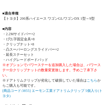
■適合車種
【トヨタ】200系ハイエース ワゴンGL/ワゴンDX 1型～9型
■内容
・2.2Mサイドバー×2
・1穴L字固定金具×8
・クリップナット×8
・凸スーパーロングスライドバー×2
・延長ステーセット
・ハイグレードボードパッド
※オプションでパワーステーを追加購入した場合は、パワース
テー分クリップナットの数量変更致します。予めご了承下さ
い。
※ドアトリムクリップが劣化して破損していた場合は
こちら
か
らご購入も可能です。
[商品コード:3855] エーモン工業ドアトリムクリップ 5個入り(ト
ヨタ)