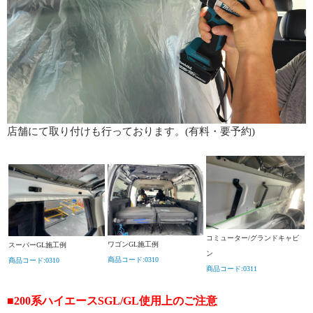
店舗にて取り付けも行っております。(有料・要予約)
コミューター/グランドキャビ
ワゴンGL施工例
スーパーGL施工例
ン
商品コード:0310
商品コード:0310
商品コード:0311
■200系ハイエースSGL/GL使用上のご注意