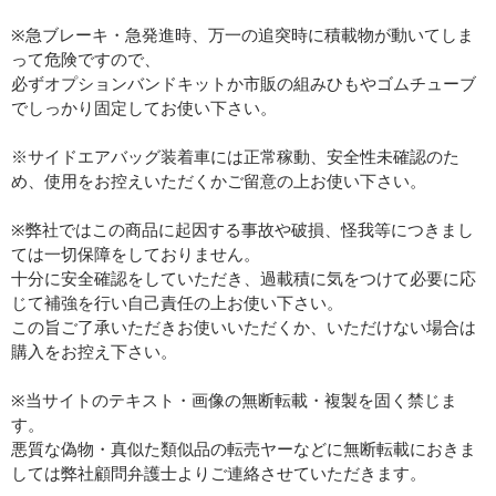
※急ブレーキ・急発進時、万一の追突時に積載物が動いてしま
って危険ですので、
必ずオプションバンドキットか市販の組みひもやゴムチューブ
でしっかり固定してお使い下さい。
※サイドエアバッグ装着車には正常稼動、安全性未確認のた
め、使用をお控えいただくかご留意の上お使い下さい。
※弊社ではこの商品に起因する事故や破損、怪我等につきまし
ては一切保障をしておりません。
十分に安全確認をしていただき、過載積に気をつけて必要に応
じて補強を行い自己責任の上お使い下さい。
この旨ご了承いただきお使いいただくか、いただけない場合は
購入をお控え下さい。
※当サイトのテキスト・画像の無断転載・複製を固く禁じま
す。
悪質な偽物・真似た類似品の転売ヤーなどに無断転載におきま
しては弊社顧問弁護士よりご連絡させていただきます。