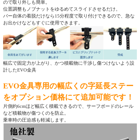
ので取り外しも簡単。
位置調整もノブナットをゆるめてスライドさせるだけ。
バー自体の着脱だけなら15分程度で取り付けできるので、急な
お出かけなどもすぐに使用できます。
幅広で固定力が上がり、かつ積載物に干渉し傷つけないよう設
計したEVO金具
EVO金具専用の幅広くの字延長ステー
をオプション価格にて追加可能です！
片側約6cmほど幅広く積載できるので、サーフボードのレール
など積載物が傷つくのを防止。
乗車時の圧迫感も軽減します。