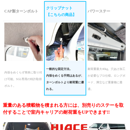
クリップナット
CAP製ターンボルト
パワーステー
【こちらの商品】
一般的な固定方法。
耐荷重最大40kg。穴あけ加工
内張をめくらず簡単に取り付
内張をめくる手間はあるが、
が必要なプロ仕様。ロングボ
け可能。SGL専用の特許取得
ターンボルトより耐荷重に優
ード、脚立など重量物に最
ボルト。
れる。
適。
重量のある積載物を積まれる方には、別売りのステーを取
付することで室内キャリアの耐荷重をUPできます!!