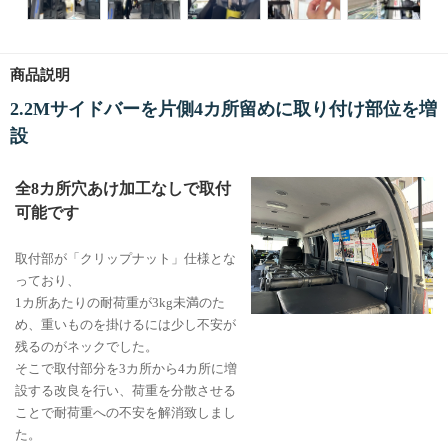
商品説明
2.2Mサイドバーを片側4カ所留めに取り付け部位を増
設
全8カ所穴あけ加工なしで取付
可能です
取付部が「クリップナット」仕様とな
っており、
1カ所あたりの耐荷重が3kg未満のた
め、重いものを掛けるには少し不安が
残るのがネックでした。
そこで取付部分を3カ所から4カ所に増
設する改良を行い、荷重を分散させる
ことで耐荷重への不安を解消致しまし
た。