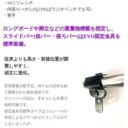
・14ミリレンチ
・内張りハガシ(なければラジオペンチでも可)
・軍手
ロングボードや脚立などの重量物積載を想定し、
スライドバー(前バー・後ろバー)はEVO固定金具を
標準装備。
従来よりも高さ・前後位置が調
整しやすく、
頑丈に進化。
実用新案出願予定。何十もの試作を経
て開発された独自形状です。
サイドバーのほか、手すりにも共通で
使用可能です。
固定金具式標準タイプはゴムシールの
劣化によるグラつきがどうしても出て
しまいましたが、