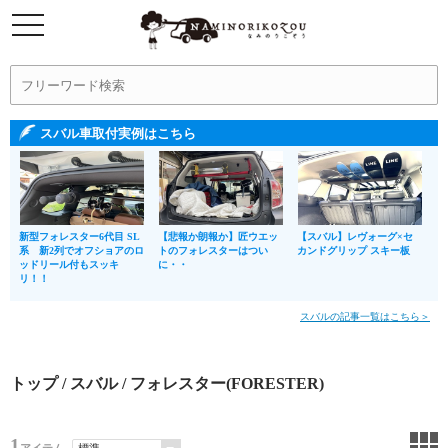
スバル車取付実例はこちら
新型フォレスター6代目 SL
【悲報か朗報か】匠ウエッ
【スバル】レヴォーグ×セ
系 新2列でオフショアのロ
トのフォレスターはつい
カンドグリップ スキー板
ッドリール付もスッキ
に・・
リ！！
スバルの記事一覧はこちら＞
トップ
/
スバル
/ フォレスター(FORESTER)
1