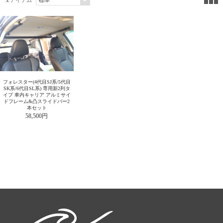
アイテム
フォレスター(4代目SJ系/5代目
SK系/6代目SL系) 専用新2列タ
イプ 車内キャリア アルミサイ
ドフレーム&凸スライドバー2
本セット
58,500円