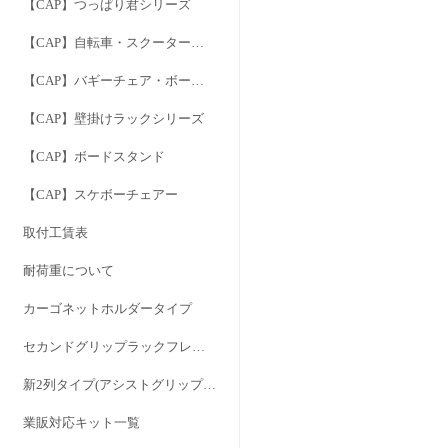
【CAP】つっぱり君シリーズ
【CAP】自転車・スクーター用キャリア
【CAP】バギーチェア・ボードドーリー
【CAP】壁掛けラックシリーズ
【CAP】ボードスタンド
【CAP】スケボーチェアー
取付工賃表
耐荷重について
カーゴネットホルダータイプ
セカンドグリップラックフレーム
新2列タイプ(アシストグリップを外さずに1・2列間のサイドフレームタイプ)
業販対応キット一覧