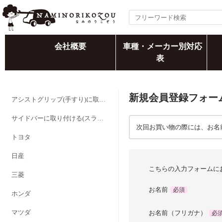
会社概要
車種・メーカー別対応
表
新規会員登録フォー
アシストグリップ(手すり)に取り付ける
サイドバーに取り付ける(スライドバーを追加する)
次回お買い物の際には、お名
トヨタ
日産
こちらの入力フォームに
三菱
お名前
必須
ホンダ
マツダ
お名前（フリガナ）
必