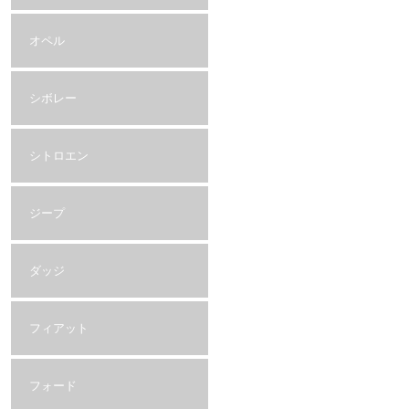
オペル
シボレー
シトロエン
ジープ
ダッジ
フィアット
フォード