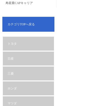
寿産業CAPキャリア
カテゴリTOPへ戻る
トヨタ
日産
三菱
ホンダ
マツダ