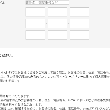
ビル
-
-
-
-
-
-
ください。