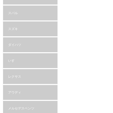
スバル
スズキ
ダイハツ
いすゞ
レクサス
アウディ
メルセデスベンツ