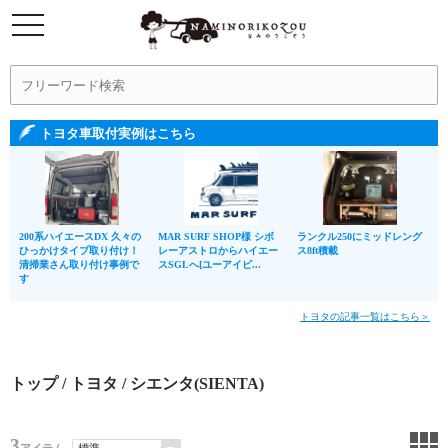
トヨタ車取付実例はこちら
200系ハイエースDX 久々の
MAR SURF SHOP様 シボ
ランクル250にミッドレング
ひっかけタイプ取り付け！
レーアストロからハイエー
ス8ft積載
清掃業さん取り付け事例で
スSGLへ[ユーアイビ...
す
トヨタの記事一覧はこちら＞
トップ
/
トヨタ
/ シエンタ(SIENTA)
3