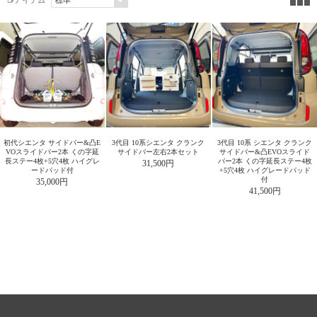
アイテム
初代シエンタ サイドバー&凸E
3代目 10系シエンタ クランク
3代目 10系 シエンタ クランク
VOスライドバー2本 くの字延
サイドバー左右2本セット
サイドバー&凸EVOスライド
長ステー4枚+5穴4枚 ハイグレ
バー2本 くの字延長ステー4枚
31,500円
ードパッド付
+5穴4枚 ハイグレードパッド
付
35,000円
41,500円