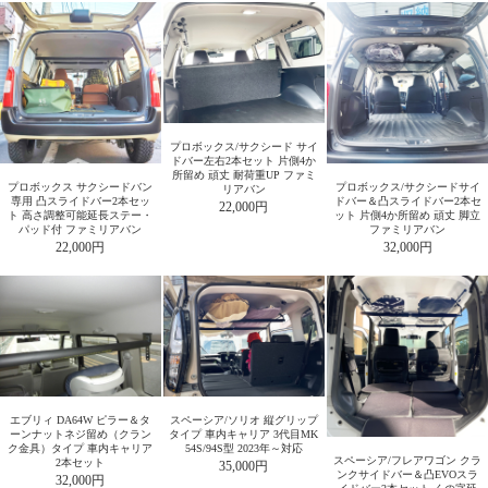
プロボックス/サクシード サイ
ドバー左右2本セット 片側4か
所留め 頑丈 耐荷重UP ファミ
プロボックス サクシードバン
プロボックス/サクシードサイ
リアバン
専用 凸スライドバー2本セッ
ドバー＆凸スライドバー2本セ
22,000円
ト 高さ調整可能延長ステー・
ット 片側4か所留め 頑丈 脚立
パッド付 ファミリアバン
ファミリアバン
22,000円
32,000円
エブリィ DA64W ピラー＆タ
スペーシア/ソリオ 縦グリップ
ーンナットネジ留め（クラン
タイプ 車内キャリア 3代目MK
ク金具）タイプ 車内キャリア
54S/94S型 2023年～対応
スペーシア/フレアワゴン クラ
2本セット
35,000円
ンクサイドバー＆凸EVOスラ
32,000円