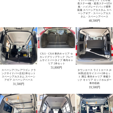
イドバー2本セット くの字延
長ステー4枚・延長ステー5穴4
枚・ハイグレードパッド標準
装備 スペーシアカスタム スペ
ーシアギア・スペーシアカス
タム・スペーシアベース
48,500円
CX-5・CX-8 車内キャリア セ
カンドグリップラック フレー
ムサイドバータイプ 車内キャ
リア 2本セット
51,800円
スペーシア/フレアワゴン クラ
タウンエース ライトエース (4
ンクサイドバー左右2本セット
00系)左右サイドバー2本セッ
スペーシアカスタム スペーシ
ト 脚立 車内キャリア 車載ラ
アギア スペーシアベース
ック キャリア ロッドホルダー
車内収納
31,500円
19,500円