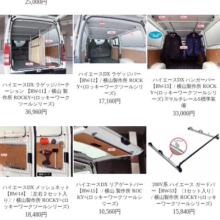
25,000円
ハイエースDX ラゲッジバー
ハイエースDX ハンガーバー
【RW-12】/ 横山製作所 ROCK
ハイエースDX ラゲッジパーテ
【RW-13】/ 横山製作所 ROCK
Y+(ロッキーワークツールシリ
ーション 【RW-11】/ 横山 製
Y+(ロッキーワークツールシリ
ーズ)
作所 ROCKY+(ロッキーワーク
ーズ) ※マルチレールS標準装
17,160円
ツールシリーズ)
備
36,960円
33,000円
200V系 ハイエース ガードバ
ハイエースDX リアゲートバー
ハイエースDX メッシュネット
ー【RW-53】〔1セット入り〕
【RW-15】 / 横山 製作所 ROC
【RW-14】〔左右２セット入
/ 横山製作所 ROCKY+(ロッキ
KY+(ロッキーワークツールシ
り〕/ 横山製作所 ROCKY+(ロ
ーワークツールシリーズ)
リーズ)
ッキーワークツールシリーズ)
15,840円
10,560円
18,480円