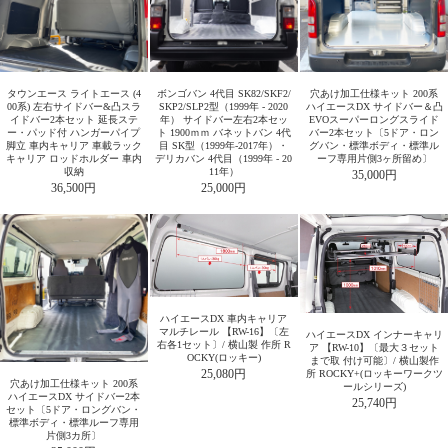
タウンエース ライトエース (4
ボンゴバン 4代目 SK82/SKF2/
穴あけ加工仕様キット 200系
00系) 左右サイドバー&凸スラ
SKP2/SLP2型（1999年 - 2020
ハイエースDX サイドバー＆凸
イドバー2本セット 延長ステ
年） サイドバー左右2本セッ
EVOスーパーロングスライド
ー・パッド付 ハンガーパイプ
ト 1900ｍｍ バネットバン 4代
バー2本セット〔5ドア・ロン
脚立 車内キャリア 車載ラック
目 SK型（1999年-2017年）・
グバン・標準ボディ・標準ル
キャリア ロッドホルダー 車内
デリカバン 4代目（1999年 - 20
ーフ専用片側3ヶ所留め〕
収納
11年）
35,000円
36,500円
25,000円
ハイエースDX 車内キャリア
マルチレール 【RW-16】〔左
ハイエースDX インナーキャリ
右各1セット〕/ 横山製 作所 R
ア 【RW-10】〔最大３セット
OCKY(ロッキー)
まで取 付け可能〕/ 横山製作
25,080円
所 ROCKY+(ロッキーワークツ
穴あけ加工仕様キット 200系
ールシリーズ)
ハイエースDX サイドバー2本
25,740円
セット〔5ドア・ロングバン・
標準ボディ・標準ルーフ専用
片側3カ所〕