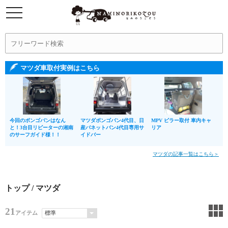
マツダ車取付実例はこちら
今回のボンゴバンはなん
マツダボンゴバン4代目、日
MPV ピラー取付 車内キャ
と！3台目リピーターの湘南
産バネットバン4代目専用サ
リア
のサーフガイド様！！
イドバー
マツダの記事一覧はこちら＞
トップ
/ マツダ
21
アイテム