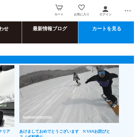
カート
お気に入り
ログイン
わせ
最新情報ブログ
カートを見る
クリア
あけましておめでとうございます N VANお詫びと
スノボ初滑り