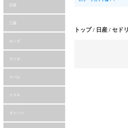
日産
三菱
トップ
/
日産
/ セド
ホンダ
マツダ
スバル
スズキ
ダイハツ