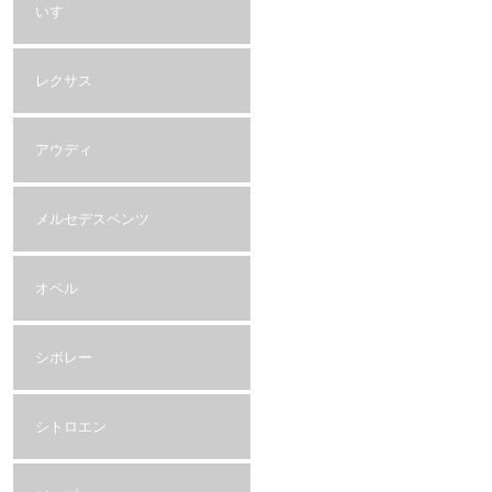
いすゞ
レクサス
アウディ
メルセデスベンツ
オペル
シボレー
シトロエン