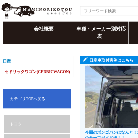
会社概要
車種・メーカー別対応
表
日産車取付実例はこちら
日産
セドリックワゴン(CEDRICWAGON)
カテゴリTOPへ戻る
トヨタ
今回のボンゴバンはなんと！
のサーフガイド様！！