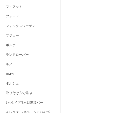
フィアット
フォード
フォルクスワーゲン
プジョー
ボルボ
ランドローバー
ルノー
BMW
ポルシェ
取り付け方で選ぶ
1本タイプ/3本目追加バー
イレクター/スペーシアパイプ(28Φ)対応タイプ