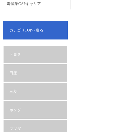
寿産業CAPキャリア
カテゴリTOPへ戻る
トヨタ
日産
三菱
ホンダ
マツダ