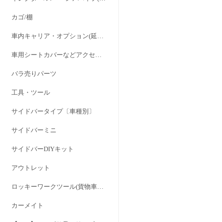
カゴ/棚
車内キャリア・オプション(延長ステー/バンドキット/パッド)
車用シートカバーなどアクセサリー
バラ売りパーツ
工具・ツール
サイドバータイプ〔車種別〕
サイドバーミニ
サイドバーDIYキット
アウトレット
ロッキーワークツール(貨物車専用設計) RWシリーズ
カーメイト