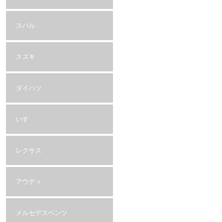
スバル
スズキ
ダイハツ
いすゞ
レクサス
アウディ
メルセデスベンツ