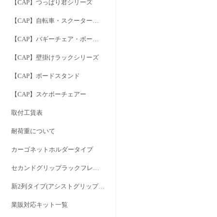
【CAP】つっぱり君シリーズ
【CAP】自転車・スクーター用キャリア
【CAP】バギーチェア・ボードドーリー
【CAP】壁掛けラックシリーズ
【CAP】ボードスタンド
【CAP】スケボーチェアー
取付工賃表
耐荷重について
カーゴネットホルダータイプ
セカンドグリップラックフレーム
新2列タイプ(アシストグリップを外さずに1・2列間のサイドフレームタイプ)
業販対応キット一覧