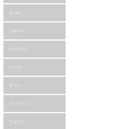
オペル
シボレー
シトロエン
ジープ
ダッジ
フィアット
フォード