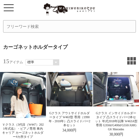
カーゴネットホルダータイプ
15
アイテム
Gクラス アウトサイドホルダ
Gクラス インサイドホルダー
ータイプ W463型 専用（1990
タイプ 凸スライドバー2本セ
年 - 2018年）凸スライドバー2
ット 年式2018年以降 W463A型
Ｖクラス（3代目（W447）202
本セット
専用 G350d/G400d/G550/AMG
1年式迄）・ビアノ専用 車内
G6 Mercedes
34,000円
キャリア カーゴネットホルダ
38,000円
ー4カ所タイプ