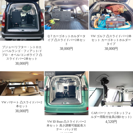
Ｑ７カーゴネットホルダータ
VW ゴルフ 凸スライドバー2本
イプ 凸スライドバー2本セッ
セット カーゴネットホルダー
ト
タイプ
プジョー/リフター・シトロエ
38,000円
38,000円
ン/ベルランゴ・フィアット/ド
ブロ・オペル/コンボライフ 凸
スライドバー2本セット
38,000円
SOLD
VW パサート 凸スライドバー2
本セット
38,000円
CAPパーツ カーゴネットフォ
ルダー用取付金具(2個1セット)
4,520円
VW ID Buzz 凸スライドバー2
本セット 高さ調整可能延長ス
テー・パッド付