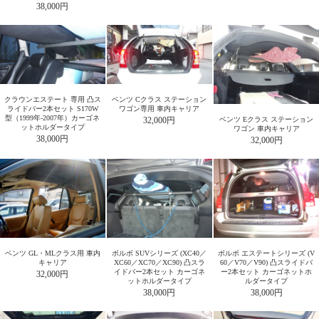
38,000円
クラウンエステート 専用 凸ス
ベンツ Cクラス ステーション
ライドバー2本セット S170W
ワゴン専用 車内キャリア
型（1999年-2007年）カーゴネ
ベンツ Eクラス ステーション
32,000円
ットホルダータイプ
ワゴン 車内キャリア
38,000円
32,000円
ベンツ GL・MLクラス用 車内
ボルボ SUVシリーズ (XC40／
ボルボ エステートシリーズ (V
キャリア
XC60／XC70／XC90) 凸スラ
60／V70／V90) 凸スライドバ
イドバー2本セット カーゴネ
ー2本セット カーゴネットホ
32,000円
ットホルダータイプ
ルダータイプ
38,000円
38,000円