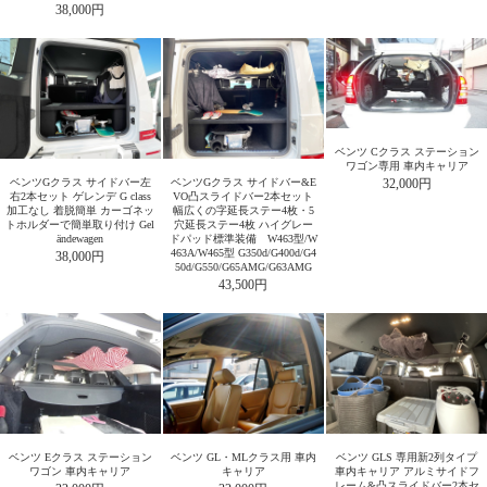
38,000円
ベンツ Cクラス ステーション
ワゴン専用 車内キャリア
ベンツGクラス サイドバー左
ベンツGクラス サイドバー&E
32,000円
右2本セット ゲレンデ G class
VO凸スライドバー2本セット
加工なし 着脱簡単 カーゴネッ
幅広くの字延長ステー4枚・5
トホルダーで簡単取り付け Gel
穴延長ステー4枚 ハイグレー
ändewagen
ドパッド標準装備 W463型/W
463A/W465型 G350d/G400d/G4
38,000円
50d/G550/G65AMG/G63AMG
43,500円
ベンツ Eクラス ステーション
ベンツ GL・MLクラス用 車内
ベンツ GLS 専用新2列タイプ
ワゴン 車内キャリア
キャリア
車内キャリア アルミサイドフ
レーム&凸スライドバー2本セ