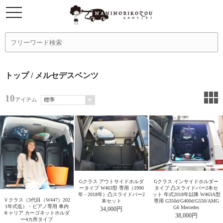
トップ
/ メルセデスベンツ
10
アイテム
Gクラス アウトサイドホルダ
Gクラス インサイドホルダー
ータイプ W463型 専用（1990
タイプ 凸スライドバー2本セ
年 - 2018年）凸スライドバー2
ット 年式2018年以降 W463A型
Ｖクラス（3代目（W447）202
本セット
専用 G350d/G400d/G550/AMG
1年式迄）・ビアノ専用 車内
G6 Mercedes
34,000円
キャリア カーゴネットホルダ
38,000円
ー4カ所タイプ