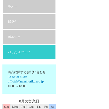
ルノー
BMW
ポルシェ
バラ売りパーツ
商品に関するお問い合わせ
03-5609-8789
official@naminorikozou.jp
10:00～18:00
8月の営業日
Sun
Mon
Tue
Wed
Thu
Fri
Sat