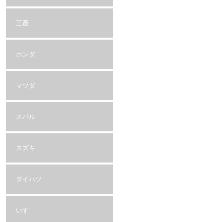
三菱
ホンダ
マツダ
スバル
スズキ
ダイハツ
いすゞ