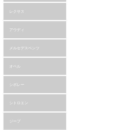
レクサス
アウディ
メルセデスベンツ
オペル
シボレー
シトロエン
ジープ