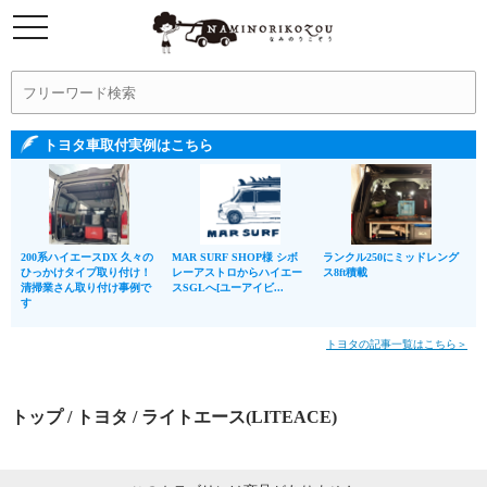
トヨタ車取付実例はこちら
200系ハイエースDX 久々の
MAR SURF SHOP様 シボ
ランクル250にミッドレング
ひっかけタイプ取り付け！
レーアストロからハイエー
ス8ft積載
清掃業さん取り付け事例で
スSGLへ[ユーアイビ...
す
トヨタの記事一覧はこちら＞
トップ
/
トヨタ
/ ライトエース(LITEACE)