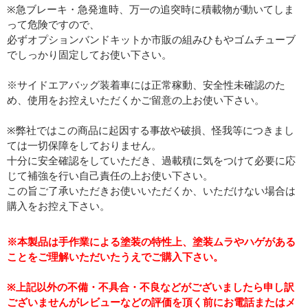
※急ブレーキ・急発進時、万一の追突時に積載物が動いてしま
って危険ですので、
必ずオプションバンドキットか市販の組みひもやゴムチューブ
でしっかり固定してお使い下さい。
※サイドエアバッグ装着車には正常稼動、安全性未確認のた
め、使用をお控えいただくかご留意の上お使い下さい。
※弊社ではこの商品に起因する事故や破損、怪我等につきまし
ては一切保障をしておりません。
十分に安全確認をしていただき、過載積に気をつけて必要に応
じて補強を行い自己責任の上お使い下さい。
この旨ご了承いただきお使いいただくか、いただけない場合は
購入をお控え下さい。
※本製品は手作業による塗装の特性上、塗装ムラやハゲがある
ことをご理解いただいたうえでご購入下さい。
※上記以外の不備・不具合・不良などがございましたら申し訳
ございませんがレビューなどの評価を頂く前にお電話またはメ