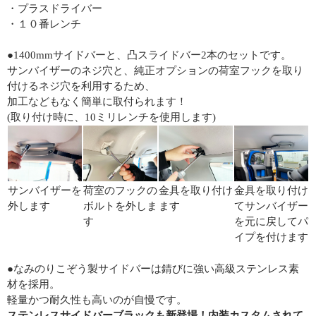
・プラスドライバー
・１０番レンチ
●1400mmサイドバーと、凸スライドバー2本のセットです。
サンバイザーのネジ穴と、純正オプションの荷室フックを取り
付けるネジ穴を利用するため、
加工などもなく簡単に取付られます！
(取り付け時に、10ミリレンチを使用します)
サンバイザーを
荷室のフックの
金具を取り付け
金具を取り付け
外します
ボルトを外しま
ます
てサンバイザー
す
を元に戻してパ
イプを付けます
●なみのりこぞう製サイドバーは錆びに強い高級ステンレス素
材を採用。
軽量かつ耐久性も高いのが自慢です。
ステンレスサイドバーブラックも新登場！内装カスタムされて