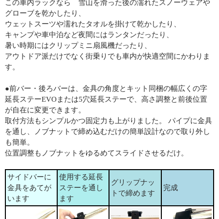
この車内ラックなら 雪山を滑った後の濡れたスノーウェアや
グローブを乾かしたり、
ウェットスーツや濡れたタオルを掛けて乾かしたり、
キャンプや車中泊など夜間にはランタンだったり、
暑い時期にはクリップミニ扇風機だったり、
アウトドア派だけでなく街乗りでも車内が快適空間にかわりま
す。
●前バー・後ろバーは、金具の角度とキット同梱の幅広くの字
延長ステーEVOまたは5穴延長ステーで、高さ調整と前後位置
が自在に変更できます。
取付方法もシンプルかつ固定力も上がりました。 パイプに金具
を通し、ノブナットで締め込むだけの簡単設計なので取り外し
も簡単。
位置調整もノブナットをゆるめてスライドさせるだけ。
サイドバーに
使用する延長
グリップナッ
金具をあてが
ステーを通し
完成
トで締めます
います
ます