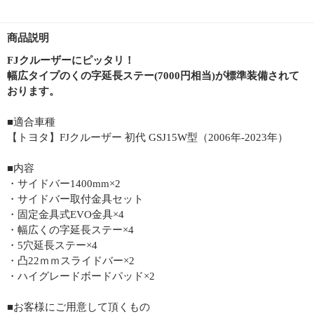
商品説明
FJクルーザーにピッタリ！
幅広タイプのくの字延長ステー(7000円相当)が標準装備されて
おります。
■適合車種
【トヨタ】FJクルーザー 初代 GSJ15W型（2006年-2023年）
■内容
・サイドバー1400mm×2
・サイドバー取付金具セット
・固定金具式EVO金具×4
・幅広くの字延長ステー×4
・5穴延長ステー×4
・凸22ｍｍスライドバー×2
・ハイグレードボードパッド×2
■お客様にご用意して頂くもの