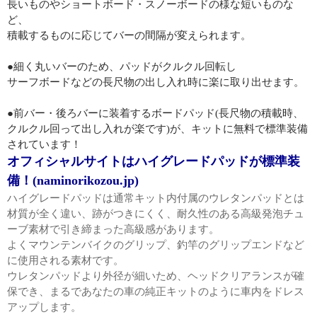
長いものやショートボード・スノーボードの様な短いものな
ど、
積載するものに応じてバーの間隔が変えられます。
●細く丸いバーのため、パッドがクルクル回転し
サーフボードなどの長尺物の出し入れ時に楽に取り出せます。
●前バー・後ろバーに装着するボードパッド(長尺物の積載時、
クルクル回って出し入れが楽です)が、キットに無料で標準装備
されています！
オフィシャルサイトはハイグレードパッドが標準装
備！(naminorikozou.jp)
ハイグレードパッドは通常キット内付属のウレタンパッドとは
材質が全く違い、跡がつきにくく、耐久性のある高級発泡チュ
ーブ素材で引き締まった高級感があります。
よくマウンテンバイクのグリップ、釣竿のグリップエンドなど
に使用される素材です。
ウレタンパッドより外径が細いため、ヘッドクリアランスが確
保でき、まるであなたの車の純正キットのように車内をドレス
アップします。