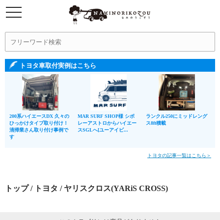
トヨタ車取付実例はこちら
200系ハイエースDX 久々の
MAR SURF SHOP様 シボ
ランクル250にミッドレング
ひっかけタイプ取り付け！
レーアストロからハイエー
ス8ft積載
清掃業さん取り付け事例で
スSGLへ[ユーアイビ...
す
トヨタの記事一覧はこちら＞
トップ
/
トヨタ
/ ヤリスクロス(YARiS CROSS)