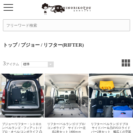
トップ
/
プジョー
/ リフター(RIFTER)
3
アイテム
プジョー/リフター・シトロエ
リフター/ベルランゴ/ドブロ/
リフター/ベルランゴ/ドブロ
ン/ベルランゴ・フィアット/ド
コンボライフ サイドバー左
サイドバー＆凸EVOスライド
ブロ・オペル/コンボライフ 凸
右2本セット 1400ｍｍ
バー2本セット 幅広くの字延