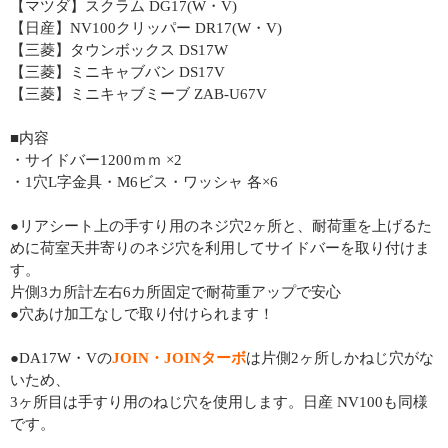
【マツダ】スクラム DG17(W・V)
【日産】NV100クリッパー DR17(W・V)
【三菱】タウンボックス DS17W
【三菱】ミニキャブバン DS17V
【三菱】ミニキャブミーブ ZAB-U67V
■内容
・サイドバー1200ｍｍ ×2
・1穴L字金具・M6ビス・ワッシャ 各×6
●リアシート上の手すり用のネジ穴2ヶ所と、耐荷重を上げるた
めに荷室天井寄りのネジ穴を利用してサイドバーを取り付けま
す。
片側3カ所計左右6カ所固定で耐荷重アップで安心
●穴あけ加工なしで取り付けられます！
●DA17W・Vの
JOIN・JOINターボ
は片側2ヶ所しかねじ穴がな
いため、
3ヶ所目は手すり用のねじ穴を使用します。日産 NV100も同様
です。