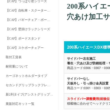
【CAP】つっぱり君シリーズ
200系ハイエ
【CAP】自転車・スクーター用キャリア
穴あけ加工
【CAP】バギーチェア・ボードドーリー
【CAP】壁掛けラックシリーズ
【CAP】ボードスタンド
200系ハイエースDX
【CAP】スケボーチェアー
取付工賃表
サイドバー左右施工
養生・穴あけ及び防錆処理・
耐荷重について
商品コード:0306・0307・030
カーゴネットホルダータイプ
サイドバーなし
天板外し・引っ掛け金具設置
セカンドグリップラックフレーム
商品コード:0301・0303・030
新2列タイプ(アシストグリップを外さずに1・2列間のサイドフレームタイプ)
スライドバー調整費用(前後位
積載物に合わせてヘッドクリ
業販対応キット一覧