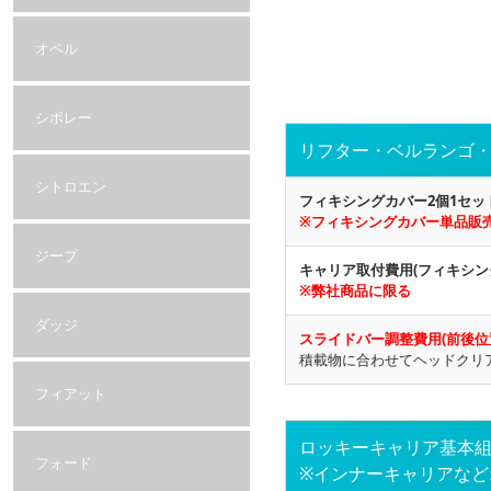
オペル
シボレー
リフター・ベルランゴ・
シトロエン
フィキシングカバー2個1セッ
※フィキシングカバー単品販
ジープ
キャリア取付費用(フィキシン
※弊社商品に限る
ダッジ
スライドバー調整費用(前後位
積載物に合わせてヘッドクリ
フィアット
ロッキーキャリア基本
フォード
※インナーキャリアな