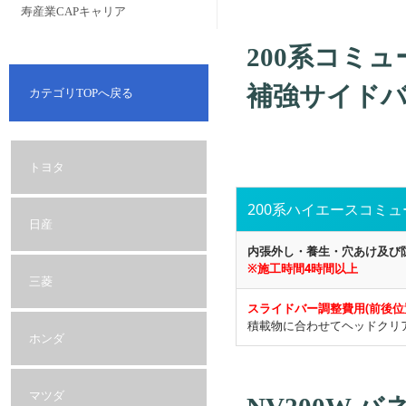
寿産業CAPキャリア
200系コミ
補強サイド
カテゴリTOPへ戻る
トヨタ
200系ハイエースコミ
日産
内張外し・養生・穴あけ及び
※施工時間4時間以上
三菱
スライドバー調整費用(前後位
積載物に合わせてヘッドクリ
ホンダ
マツダ