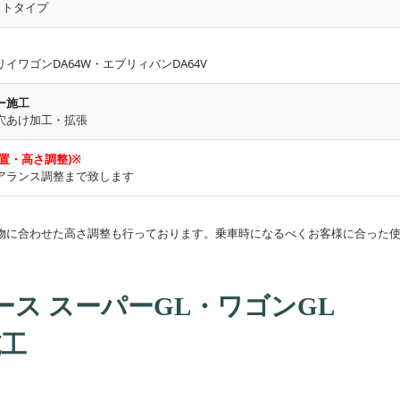
ットタイプ
ワゴンDA64W・エブリィバンDA64V
ー施工
穴あけ加工・拡張
置・高さ調整)※
アランス調整まで致します
物に合わせた高さ調整も行っております。乗車時になるべくお客様に合った
ース スーパーGL・ワゴンGL
施工