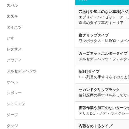
スバル
穴あけや加工のない車種(ネジ
スズキ
エブリイ・ハイゼット・アトレ
直留めタイプ車内キャリア
ダイハツ
縦グリップタイプ
いすゞ
ワンボックス・N-BOX・ス
レクサス
カーゴネットホルダータイプ
メルセデスベンツ・フォルク
アウディ
メルセデスベンツ
新2列タイプ
1・2列目の手すりをそのま
オペル
セカンドグリップラック
シボレー
後部座席の手すりを外してサ
シトロエン
拡張作業や加工のないターン
デリカD:5・ノア・ヴォクシ
ジープ
内張をめくるタイプ
ダッジ