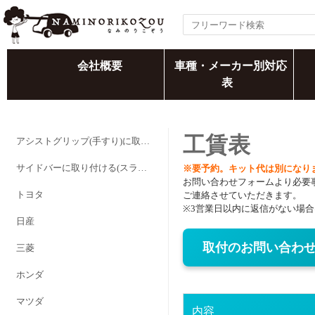
会社概要
車種・メーカー別対応
表
工賃表
アシストグリップ(手すり)に取り付ける
サイドバーに取り付ける(スライドバーを追加する)
※要予約。キット代は別になり
お問い合わせフォームより必要
トヨタ
ご連絡させていただきます。
※3営業日以内に返信がない場
日産
取付のお問い合わ
三菱
ホンダ
マツダ
内容