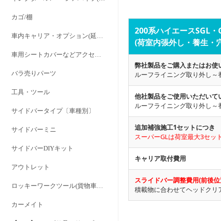
カゴ/棚
200系ハイエースSGL
車内キャリア・オプション(延長ステー/バンドキット/パッド)
(荷室内張外し・養生・
車用シートカバーなどアクセサリー
弊社製品をご購入またはお使
バラ売りパーツ
ルーフライニング取り外し～
工具・ツール
他社製品をご使用いただいて
ルーフライニング取り外し～
サイドバータイプ〔車種別〕
追加補強施工1セットにつき
サイドバーミニ
スーパーGLは荷室最大3セッ
サイドバーDIYキット
キャリア取付費用
アウトレット
スライドバー調整費用(前後位
ロッキーワークツール(貨物車専用設計) RWシリーズ
積載物に合わせてヘッドクリ
カーメイト