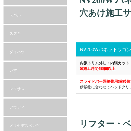
NV200W
穴あけ施工
スバル
スズキ
NV200Wバネットワゴ
ダイハツ
内張トリム外し・内張カット
※施工時間4時間以上
いすゞ
スライドバー調整費用(前後位
積載物に合わせてヘッドクリ
レクサス
アウディ
リフター・
メルセデスベンツ