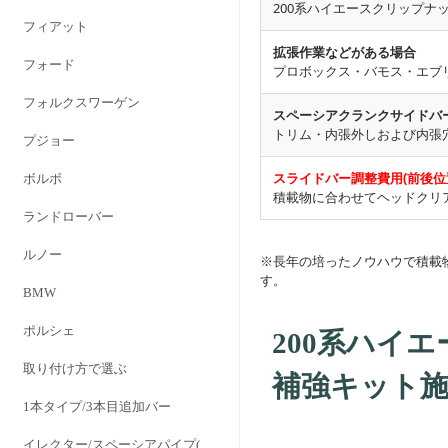
200系ハイエースクリップナ
フィアット
拡張作業などがある場合
フォード
プロボックス・バモス・エブリイ
フォルクスワーゲン
スペーシアクランクサイドバ
トリム・内張外しおよび内張
プジョー
スライドバー調整費用(前後位
ボルボ
積載物に合わせてヘッドクリ
ランドローバー
ルノー
※長年の培ったノウハウで積載
す。
BMW
ポルシェ
200系ハイエ
取り付け方で選ぶ
補強キット
1本タイプ/3本目追加バー
イレクター/スペーシアパイプ(28Φ)対応タイプ