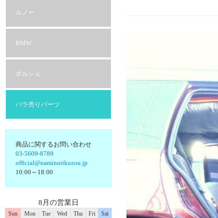
ルノー
BMW
ポルシェ
バラ売りパーツ
商品に関するお問い合わせ
03-5609-8789
official@naminorikozou.jp
10:00～18:00
8月の営業日
Sun
Mon
Tue
Wed
Thu
Fri
Sat