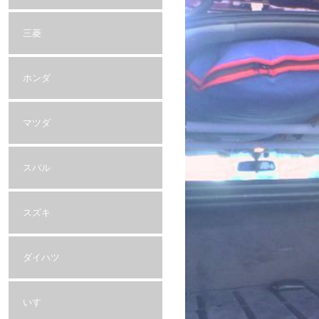
三菱
ホンダ
マツダ
スバル
スズキ
ダイハツ
いすゞ