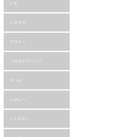
いすゞ
レクサス
アウディ
メルセデスベンツ
オペル
シボレー
シトロエン