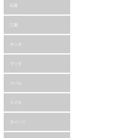
日産
三菱
ホンダ
マツダ
スバル
スズキ
ダイハツ