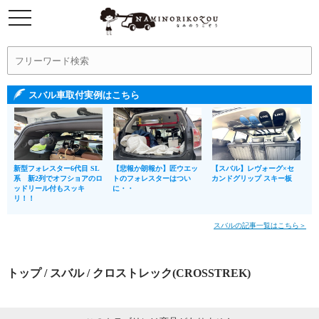
スバル車取付実例はこちら
新型フォレスター6代目 SL
【悲報か朗報か】匠ウエッ
【スバル】レヴォーグ×セ
系 新2列でオフショアのロ
トのフォレスターはつい
カンドグリップ スキー板
ッドリール付もスッキ
に・・
リ！！
スバルの記事一覧はこちら＞
トップ
/
スバル
/ クロストレック(CROSSTREK)