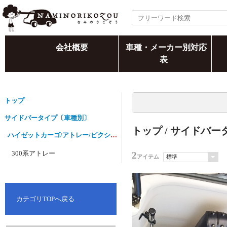
会社概要
車種・メーカー別対応
表
トップ
サイドバータイプ〔車種別〕
トップ
/
サイドバー
ハイゼットカーゴ/アトレー/ピクシスバン/サンバーバン
300系アトレー
2
アイテム
カテゴリTOPへ戻る