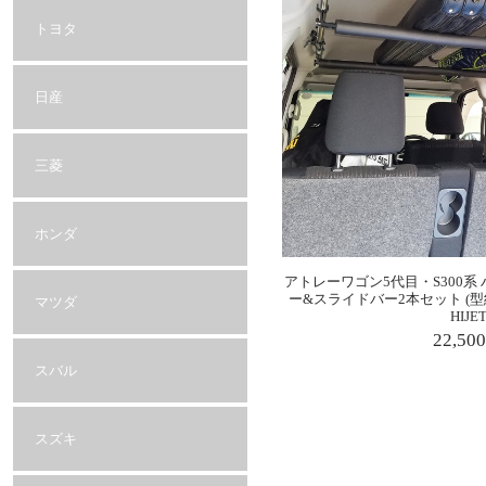
トヨタ
日産
三菱
ホンダ
アトレーワゴン5代目・S300系
ー&スライドバー2本セット (型紙
マツダ
HIJE
22,50
スバル
スズキ