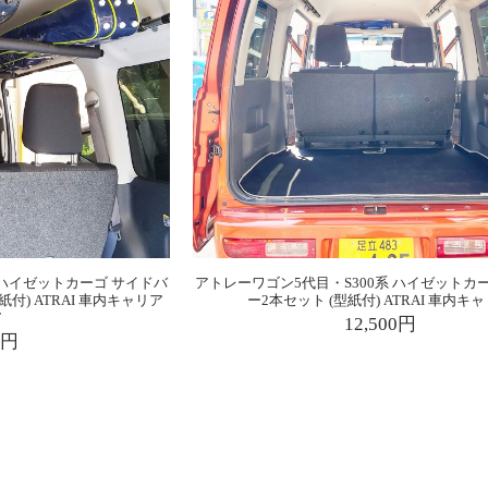
 ハイゼットカーゴ サイドバ
アトレーワゴン5代目・S300系 ハイゼットカ
付) ATRAI 車内キャリア
ー2本セット (型紙付) ATRAI 車内キ
T
12,500円
0円