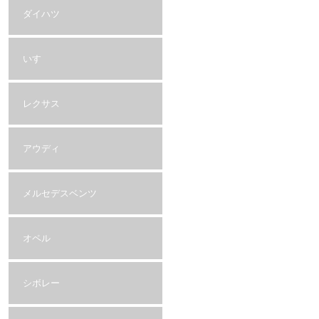
ダイハツ
いすゞ
レクサス
アウディ
メルセデスベンツ
オペル
シボレー