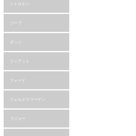
シトロエン
ジープ
ダッジ
フィアット
フォード
フォルクスワーゲン
プジョー