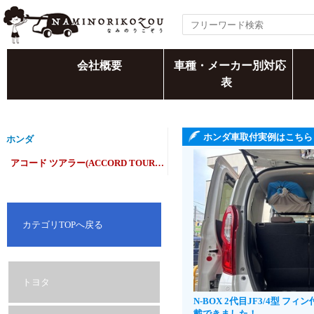
会社概要
車種・メーカー別対応
表
ホンダ車取付実例はこちら
ホンダ
アコード ツアラー(ACCORD TOURER)/アコード ワゴン(ACCORD WAGON)
カテゴリTOPへ戻る
トヨタ
N-BOX 2代目JF3/4型 
載できました！