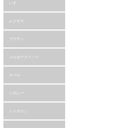
いすゞ
レクサス
アウディ
メルセデスベンツ
オペル
シボレー
シトロエン