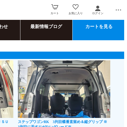
カート
お気に入り
ログイン
わせ
最新情報ブログ
カートを見る
 ＳＵ
ステップワゴンRK 3列目蝶番直留め＆縦グリップ ※
3列目に手すりがないグレード※