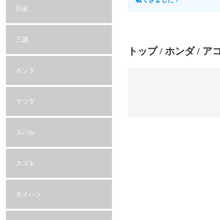
日産
三菱
トップ
/
ホンダ
/ ア
ホンダ
マツダ
スバル
スズキ
ダイハツ