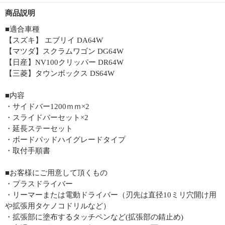
商品説明
■適合車種
【スズキ】 エブリイ DA64W
【マツダ】スクラムワゴン DG64W
【日産】NV100クリッパー DR64W
【三菱】タウンボックス DS64W
■内容
・サイドバー1200ｍｍ×2
・スライドバーセット×2
・延長ステーセット
・ボードパッドハイグレードタイプ
・取付手順書
■お客様にご用意して頂くもの
・プラスドライバー
・リーマーまたは電動ドライバー（刃先は直径10ミリ穴開け用
や拡張用タケノコドリルなど）
・拡張部に塗布するタッチペンなど(拡張部の錆止め)