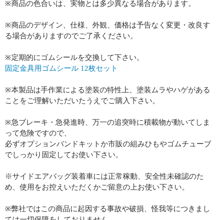
※商品の色合いは、実物とは多少異なる場合があります。
※商品のデザイン、仕様、外観、価格は予告なく変更・改良す
る場合がありますのでご了承ください。
※定期的にゴムシールを交換して下さい。
固定金具用ゴムシール 12枚セット
※本製品は手作業による塗装の特性上、塗装ムラやハゲがある
ことをご理解いただいたうえでご購入下さい。
※急ブレーキ・急発進時、万一の追突時に積載物が動いてしま
って危険ですので、
必ずオプションバンドキットか市販の組みひもやゴムチューブ
でしっかり固定してお使い下さい。
※サイドエアバッグ装着車には正常稼動、安全性未確認のた
め、使用をお控えいただくかご留意の上お使い下さい。
※弊社ではこの商品に起因する事故や破損、怪我等につきまし
ては一切保障をしておりません。