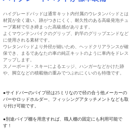
ハイグレードパッドは通常キット内付属のウレタンパッドとは
材質が全く違い、跡がつきにくく、耐久性のある高級発泡チュ
ーブ素材で引き締まった高級感があります。
よくマウンテンバイクのグリップ、釣竿のグリップエンドなど
に使用される素材です。
ウレタンパッドより外径が細いため、ヘッドクリアランスが確
保でき、まるであなたの車の純正キットのように車内をドレス
アップします。
スノーボード・スキーによるエッジ、ハンガーなどかけた跡
や、脚立などの積載物の重みでつぶれにくいのも特徴です。
●サイドバーのパイプ径は25ミリなので径の合う他メーカーの
バーやロッドホルダー、フィッシングアタッチメントなども取
り付け可能です。
●別途パイプ棚を用意すれば、職人棚の固定にも利用可能で
す！