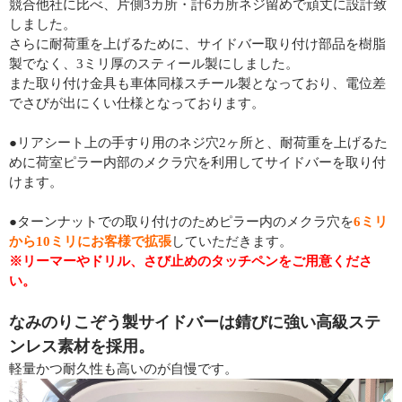
競合他社に比べ、片側3カ所・計6カ所ネジ留めで頑丈に設計致
しました。
さらに耐荷重を上げるために、サイドバー取り付け部品を樹脂
製でなく、3ミリ厚のスティール製にしました。
また取り付け金具も車体同様スチール製となっており、電位差
でさびが出にくい仕様となっております。
●リアシート上の手すり用のネジ穴2ヶ所と、耐荷重を上げるた
めに荷室ピラー内部のメクラ穴を利用してサイドバーを取り付
けます。
●ターンナットでの取り付けのためピラー内のメクラ穴を
6ミリ
から10ミリにお客様で拡張
していただきます。
※リーマーやドリル、さび止めのタッチペンをご用意くださ
い。
なみのりこぞう製サイドバーは錆びに強い高級ステ
ンレス素材を採用。
軽量かつ耐久性も高いのが自慢です。