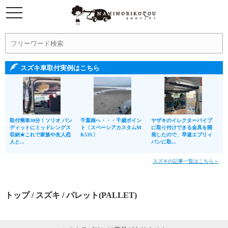
スズキ車取付実例はこちら
取付簡単30分！ソリオ バン
千葉南へ・・・千歳ポイン
ヤザキのイレクターパイプ
ディットにミッドレングス
ト〔スペーシアカスタムM
に取り付けできる金具を開
収納★これで家族や友人恋
K53S〕
発したので、早速エブリィ
人と...
バンに取...
スズキの記事一覧はこちら＞
トップ
/
スズキ
/ パレット(PALLET)