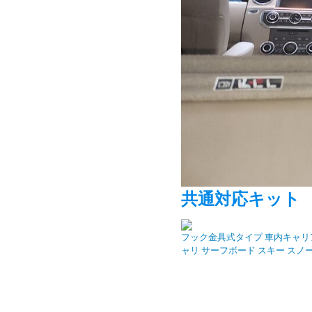
共通対応キット
フック金具式タイプ 車内キャリ
ャリ サーフボード スキー スノ