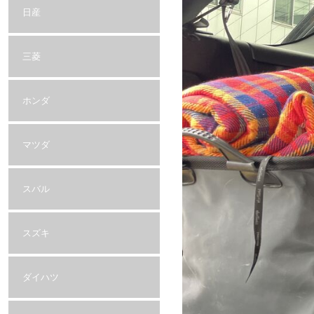
日産
三菱
ホンダ
マツダ
スバル
スズキ
ダイハツ