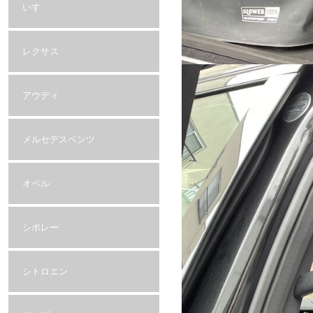
いすゞ
レクサス
アウディ
メルセデスベンツ
オペル
シボレー
シトロエン