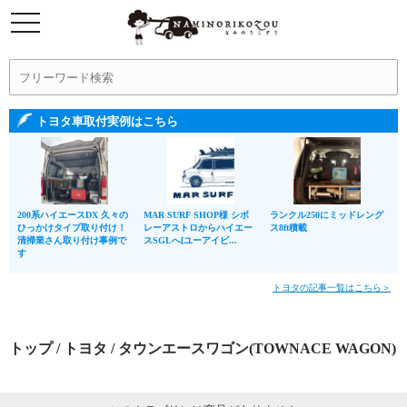
トヨタ車取付実例はこちら
200系ハイエースDX 久々の
MAR SURF SHOP様 シボ
ランクル250にミッドレング
ひっかけタイプ取り付け！
レーアストロからハイエー
ス8ft積載
清掃業さん取り付け事例で
スSGLへ[ユーアイビ...
す
トヨタの記事一覧はこちら＞
トップ
/
トヨタ
/ タウンエースワゴン(TOWNACE WAGON)