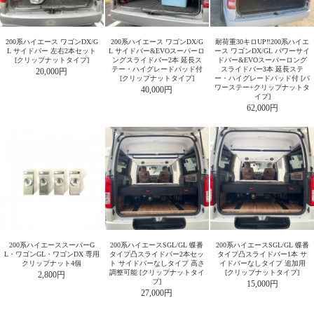
200系ハイエース ワゴンDX/G
200系ハイエース ワゴンDX/G
耐荷重30キロUP‼200系ハイエ
L サイドバー 左右2本セット
L サイドバー&EVOスーパーロ
ース ワゴンDX/GL パワーサイ
[クリップナットタイプ]
ングスライドバー2本 延長ス
ドバー&EVOスーパーロング
テー・ハイグレードパッド付
スライドバー3本 延長ステ
20,000円
[クリップナットタイプ]
ー・ハイグレードパッド付 [パ
ワーステー+クリップナットタ
40,000円
イプ]
62,000円
200系ハイエーススーパーG
200系ハイエースSGL/GL 蝶番
200系ハイエースSGL/GL 蝶番
L・ワゴンGL・ワゴンDX 専用
タイプ凸スライドバー2本セッ
タイプ凸スライドバー1本 サ
クリップナット4個
ト サイドバーなしタイプ 高さ
イドバーなしタイプ 追加用
調整可能 [クリップナットタイ
[クリップナットタイプ]
2,800円
プ]
15,000円
27,000円