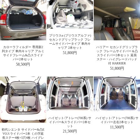
プリウスα (プリウスアルファ)
セカンドグリップラック フレ
ームサイドバータイプ 車内キ
カローラフィルダー 専用新2
ハリアー セカンドグリップラ
ャリア 2本セット
列タイプ 車内キャリア アルミ
ック フレームサイドバー＆凸
51,800円
サイドフレーム&凸スライド
スライドバー2本セット 延長
バー2本セット
ステー・ハイグレードパッド
付 HARRIER
58,500円
51,800円
ハイゼット/アトレー(700系) サ
ハイゼット/アトレー(700系) サ
イドバー&スライドバー2本セ
イドバー左右2本セット
ット
11,500円
初代シエンタ サイドバー&凸E
21,500円
VOスライドバー2本 くの字延
長ステー4枚+5穴4枚 ハイグレ