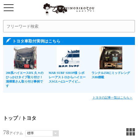
トヨタ車取付実例はこちら
200系ハイエースDX 久々の
MAR SURF SHOP様 シボ
ランクル250にミッドレング
ひっかけタイプ取り付け！
レーアストロからハイエー
ス8ft積載
清掃業さん取り付け事例で
スSGLへ[ユーアイビ...
す
トヨタの記事一覧はこちら＞
トップ
/ トヨタ
78
アイテム