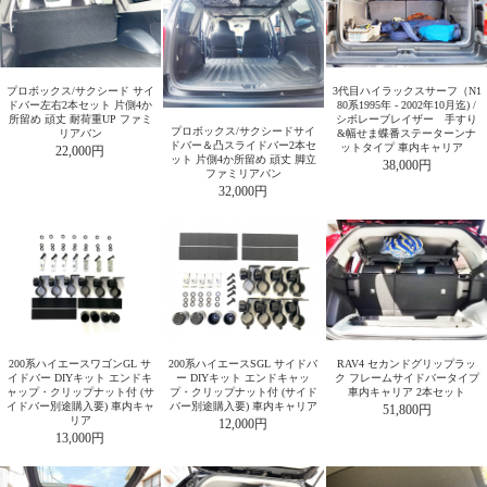
プロボックス/サクシード サイ
3代目ハイラックスサーフ（N1
ドバー左右2本セット 片側4か
80系1995年 - 2002年10月迄) /
所留め 頑丈 耐荷重UP ファミ
シボレーブレイザー 手すり
プロボックス/サクシードサイ
リアバン
&幅せま蝶番ステーターンナ
ドバー＆凸スライドバー2本セ
ットタイプ 車内キャリア
22,000円
ット 片側4か所留め 頑丈 脚立
38,000円
ファミリアバン
32,000円
200系ハイエースワゴンGL サ
200系ハイエースSGL サイドバ
RAV4 セカンドグリップラッ
イドバー DIYキット エンドキ
ー DIYキット エンドキャッ
ク フレームサイドバータイプ
ャップ・クリップナット付 (サ
プ・クリップナット付 (サイド
車内キャリア 2本セット
イドバー別途購入要) 車内キャ
バー別途購入要) 車内キャリア
51,800円
リア
12,000円
13,000円