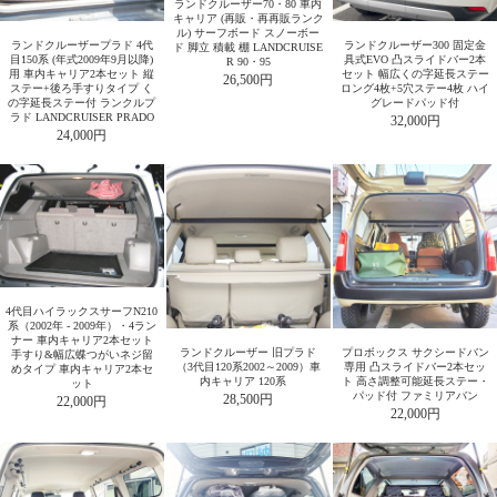
ランドクルーザー70・80 車内
キャリア (再販・再再販ランク
ル) サーフボード スノーボー
ランドクルーザープラド 4代
ランドクルーザー300 固定金
ド 脚立 積載 棚 LANDCRUISE
目150系 (年式2009年9月以降)
具式EVO 凸スライドバー2本
R 90・95
用 車内キャリア2本セット 縦
セット 幅広くの字延長ステー
26,500円
ステー+後ろ手すりタイプ く
ロング4枚+5穴ステー4枚 ハイ
の字延長ステー付 ランクルプ
グレードパッド付
ラド LANDCRUISER PRADO
32,000円
24,000円
4代目ハイラックスサーフN210
系（2002年 - 2009年）・4ラン
ナー 車内キャリア2本セット
ランドクルーザー 旧プラド
プロボックス サクシードバン
手すり&幅広蝶つがいネジ留
（3代目120系2002～2009）車
専用 凸スライドバー2本セッ
めタイプ 車内キャリア2本セ
内キャリア 120系
ト 高さ調整可能延長ステー・
ット
パッド付 ファミリアバン
28,500円
22,000円
22,000円