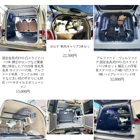
ポルテ 車内キャリア2本セッ
ト
22,500円
固定金具式EVO 凸スライドバ
アルファード・ヴェルファイ
ー1本 脚立やロングなど重量
ア 固定金具式EVO 凸スライド
物に特化したプロ仕様 進化系
バー2本セット 幅広くの字延
金具 サイドバーの他、アルフ
長ステーロング4枚+5穴ステー
ァード40系・ランクル300・25
4枚 ハイグレードパッド付
0 など太い径の手すりにも対
32,000円
応 バーサタイルエボリューシ
ョン
15,000円