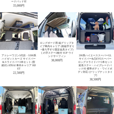
ードパッド付
35,000円
ロングボード用 縦グリップタ
イプ車内キャリア (前縦手すり
+後ろ手すり固定金具タイプ)
くの字ステー2枚付 SUP ウイ
アトレーワゴン5代目・S300系
200系ハイエーススーパーGL
ンドサーフィン
ハイゼットカーゴ サイドバー
サイドバー&凸EVOスーパー
38,000円
&スライドバー2本セット (型
ロングスライドバー2本セット
紙付) ATRAI 車内キャリア HIJ
延長ステー・ハイグレードパ
ET
ッド付 標準ボディ・ワイドボ
ディ対応 [クリップナットタイ
22,500円
プ]
38,500円