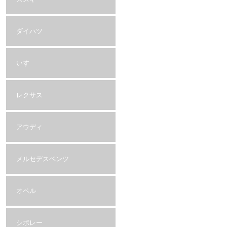
ダイハツ
いすゞ
レクサス
アウディ
メルセデスベンツ
オペル
シボレー