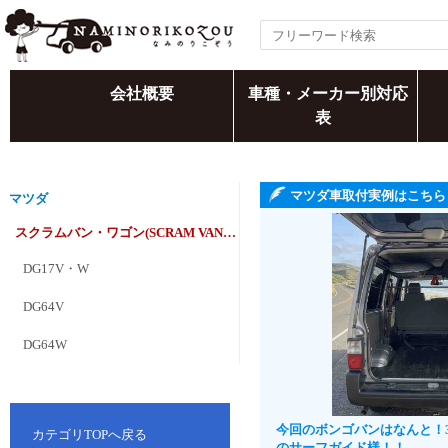
会社概要
車種・メーカー別対応
表
マツダ車取付実例はこちら
マツダ
スクラムバン・ワゴン(SCRAM VAN・WAGON)
DG17V・W
DG64V
DG64W
今回のボンゴバンはなんと！
カテゴリTOPへ戻る
のサーフガイド様！！