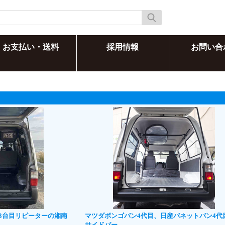
お支払い・送料
採用情報
お問い合
3台目リピーターの湘南
マツダボンゴバン4代目、日産バネットバン4代
サイドバー