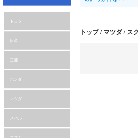
トヨタ
トップ
/
マツダ
/ ス
日産
三菱
ホンダ
マツダ
スバル
スズキ