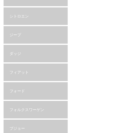
シトロエン
ジープ
ダッジ
フィアット
フォード
フォルクスワーゲン
プジョー