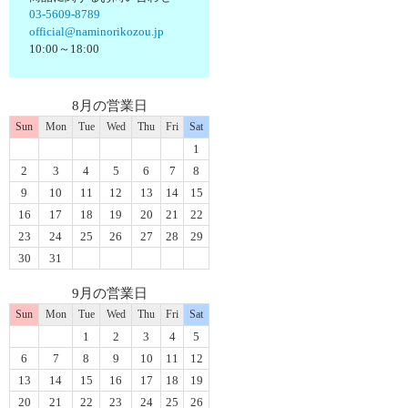
03-5609-8789
official@naminorikozou.jp
10:00～18:00
8月の営業日
Sun
Mon
Tue
Wed
Thu
Fri
Sat
1
2
3
4
5
6
7
8
9
10
11
12
13
14
15
16
17
18
19
20
21
22
23
24
25
26
27
28
29
30
31
9月の営業日
Sun
Mon
Tue
Wed
Thu
Fri
Sat
1
2
3
4
5
6
7
8
9
10
11
12
13
14
15
16
17
18
19
20
21
22
23
24
25
26