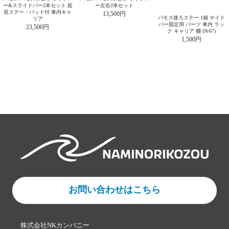
ー&スライドバー2本セット 延
ー左右2本セット
長ステー・パッド付 車内キャ
13,500円
バモス後ろステー 1個 サイド
リア
バー固定用 パーツ 車内 ラッ
23,500円
ク キャリア 棚 (№67)
1,500円
お問い合わせはこちら
株式会社NKカンパニー