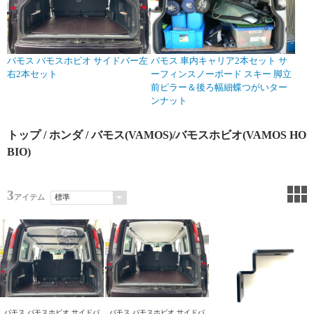
バモス バモスホビオ サイドバー左
バモス 車内キャリア2本セット サ
右2本セット
ーフィンスノーボード スキー 脚立
前ピラー＆後ろ幅細蝶つがいター
ンナット
トップ
/
ホンダ
/ バモス(VAMOS)/バモスホビオ(VAMOS HO
BIO)
3
アイテム
バモス バモスホビオ サイドバ
バモス バモスホビオ サイドバ