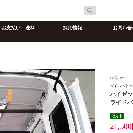
お支払い・送料
採用情報
お問い合
[商品コード ] 0
ダイハツ/トヨ
ハイゼッ
ライドバ
販売中
21,50