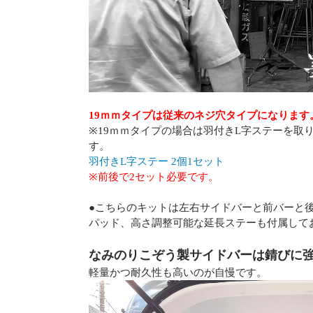
19ｍｍタイプは従来のネジ穴タイプになります
※19ｍｍタイプの場合は羽付きL字ステーを取
す。
羽付きL字ステー 2個1セット
※前後で2セット必要です。
●こちらのキットは左右サイドバーと前バーと
パッド、高さ調整可能な延長ステーも付属して
なみのりこぞう製サイドバーは錆びに
軽量かつ耐久性も高いのが自慢です。