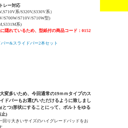
アトレー対応
10V系/S320V,S330V系）
00W/S710V/S710W型)
,S331M系)
に隠れているため、型紙付の商品コード：0152
イドバー&スライドバー2本セット
大変多いため、今回通常の19ｍｍタイプのス
ライドバーもお選びいただけるように致しまし
凸(とつ)形状にすることにって、ボルトをゆる
止)
一回り大きいサイズのハイグレードパッドをお
す。