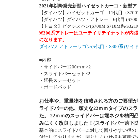
2021年以降発売新型ハイゼットカーゴ・新型
【ダイハツ】ハイゼットカーゴ 11代目（S700V,S7
【ダイハツ】ダイハツ・アトレー 6代目 (S700V/S7
【トヨタ】ピクシスバン(S700M,S710M系/S321M
※300系アトレーはユーテイリテイナットが内張
になります。
ダイハツ アトレーワゴン(5代目・S300系)サ
■内容
・サイドバー1200ｍｍ×2
・スライドバーセット×2
・延長ステーセット
・ボードパッド
お仕事や、重量物を積載される方のご要望が
ライドバーの他、頑丈な22ｍｍタイプのス
た。 22ｍｍのスライドバーは端ネジを楕円
みにくく改良しました！(スライドバー落下防
基本的にスライドバーに対して回りやすい径の
付けしておりますが、回りにくい仕様も可能で