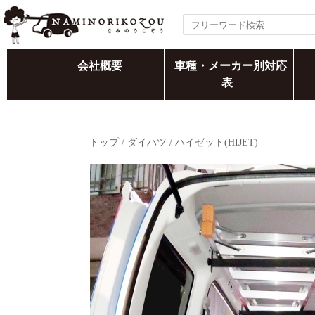
会社概要
車種・メーカー別対応
表
トップ
/
ダイハツ
/
ハイゼット(HIJET)