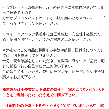
※急ブレーキ・急発進時、万一の追突時に積載物が動いてしま
って危険ですので、
必ずオプションバンドキットか市販の組みひもやゴムチューブ
でしっかり固定してお使い下さい。
※サイドエアバッグ装着車には正常稼動、安全性未確認のた
め、使用をお控えいただくかご留意の上お使い下さい。
※弊社ではこの商品に起因する事故や破損、怪我等につきまし
ては一切保障をしておりません。
十分に安全確認をしていただき、過載積に気をつけて必要に応
じて補強を行い自己責任の上お使い下さい。
この旨ご了承いただきお使いいただくか、いただけない場合は
購入をお控え下さい。
※本製品は手作業による塗装の特性上、塗装ムラやハゲがある
ことをご理解いただいたうえでご購入下さい。
※上記以外の不備・不具合・不良などがございましたら申し訳