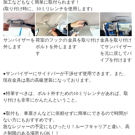
加工などもなく簡単に取付られます！
(取り付け時に、10ミリレンチを使用します)
サンバイザーを
荷室のフックの
金具を取り付け
金具を取り付け
外します
ボルトを外しま
ます
てサンバイザー
す
を元に戻してパ
イプを付けます
●サンバイザーにサイドバーが干渉せず使用できます。また、
現在金具は黒の高級塗装になっております。
●特筆すべきは、ボルト外すための10ミリレンチがあれば、取
り付けも非常にかんたんということ。
●取付も、車屋さんなどに依頼せずに簡単にできるので時間が
ない方にもおすすめです。
急なレジャーの予定にもぴったり！ルーフキャリアと違い、高
さ制限のある場所もOK！！