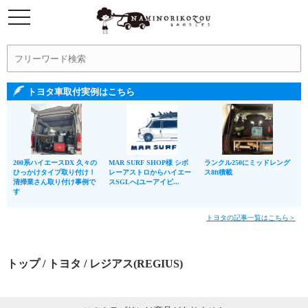
トヨタ車取付実例はこちら
200系ハイエースDX 久々の
MAR SURF SHOP様 シボ
ランクル250にミッドレング
ひっかけタイプ取り付け！
レーアストロからハイエー
ス8ft積載
清掃業さん取り付け事例で
スSGLへ[ユーアイビ...
す
トヨタの記事一覧はこちら＞
トップ
/
トヨタ
/ レジアス(REGIUS)