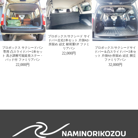
プロボックス/サクシード サイ
ドバー左右2本セット 片側4か
所留め 頑丈 耐荷重UP ファミ
プロボックス サクシードバン
プロボックス/サクシードサイ
リアバン
専用 凸スライドバー2本セッ
ドバー＆凸スライドバー2本セ
22,000円
ト 高さ調整可能延長ステー・
ット 片側4か所留め 頑丈 脚立
パッド付 ファミリアバン
ファミリアバン
22,000円
32,000円