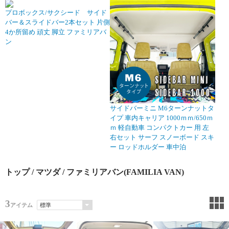
プロボックス/サクシード サイド
バー＆スライドバー2本セット 片側
4か所留め 頑丈 脚立 ファミリアバ
ン
サイドバーミニ M6ターンナットタ
イプ 車内キャリア 1000ｍｍ/650ｍ
ｍ 軽自動車 コンパクトカー 用 左
右セット サーフ スノーボード スキ
ー ロッドホルダー 車中泊
トップ
/
マツダ
/ ファミリアバン(FAMILIA VAN)
3
アイテム