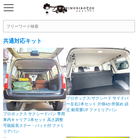
共通対応キット
プロボックス/サクシード サイドバ
ー左右2本セット 片側4か所留め 頑
丈 耐荷重UP ファミリアバン
プロボックス サクシードバン 専用
車内キャリア 2本セット 高さ調整
可能延長ステー・パッド付 ファミ
リアバン