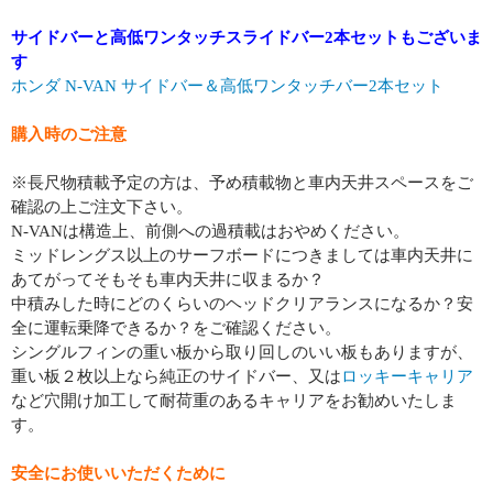
サイドバーと高低ワンタッチスライドバー2本セットもございま
す
ホンダ N-VAN サイドバー＆高低ワンタッチバー2本セット
購入時のご注意
※長尺物積載予定の方は、予め積載物と車内天井スペースをご
確認の上ご注文下さい。
N-VANは構造上、前側への過積載はおやめください。
ミッドレングス以上のサーフボードにつきましては車内天井に
あてがってそもそも車内天井に収まるか？
中積みした時にどのくらいのヘッドクリアランスになるか？安
全に運転乗降できるか？をご確認ください。
シングルフィンの重い板から取り回しのいい板もありますが、
重い板２枚以上なら純正のサイドバー、又は
ロッキーキャリア
など穴開け加工して耐荷重のあるキャリアをお勧めいたしま
す。
安全にお使いいただくために