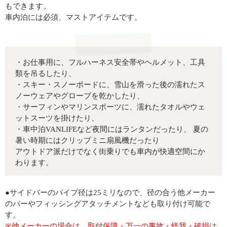
もできます。
車内泊には必須、マストアイテムです。
・お仕事用に、フルハーネス安全帯やヘルメット、工具
類を吊るしたり、
・スキー・スノーボードに、雪山を滑った後の濡れたス
ノーウェアやグローブを乾かしたり、
・サーフィンやマリンスポーツに、濡れたタオルやウェ
ットスーツを掛けたり、
・車中泊VANLIFEなど夜間にはランタンだったり、 夏の
暑い時期にはクリップミニ扇風機だったり
アウトドア派だけでなく街乗りでも車内が快適空間にか
わります。
●サイドバーのパイプ径は25ミリなので、径の合う他メーカー
のバーやフィッシングアタッチメントなども取り付け可能で
す。
※他メーカーの場合は、取付保障・万一の事故・怪我・破損は