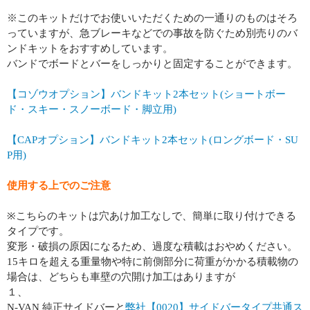
※このキットだけでお使いいただくための一通りのものはそろ
っていますが、急ブレーキなどでの事故を防ぐため別売りのバ
ンドキットをおすすめしています。
バンドでボードとバーをしっかりと固定することができます。
【コゾウオプション】バンドキット2本セット(ショートボー
ド・スキー・スノーボード・脚立用)
【CAPオプション】バンドキット2本セット(ロングボード・SU
P用)
使用する上でのご注意
※こちらのキットは穴あけ加工なしで、簡単に取り付けできる
タイプです。
変形・破損の原因になるため、過度な積載はおやめください。
15キロを超える重量物や特に前側部分に荷重がかかる積載物の
場合は、どちらも車壁の穴開け加工はありますが
１、
N-VAN 純正サイドバーと
弊社【0020】サイドバータイプ共通ス