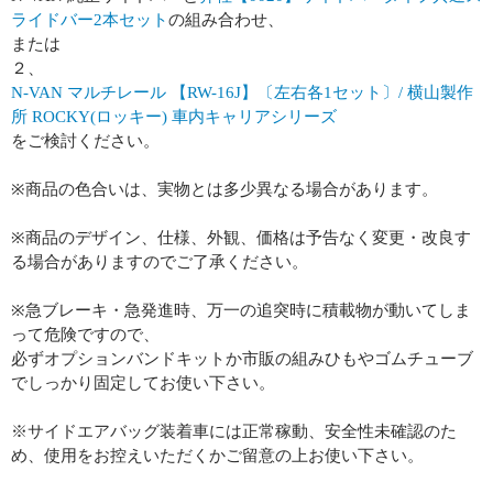
ライドバー2本セット
の組み合わせ、
または
２、
N-VAN マルチレール 【RW-16J】〔左右各1セット〕/ 横山製作
所 ROCKY(ロッキー) 車内キャリアシリーズ
をご検討ください。
※商品の色合いは、実物とは多少異なる場合があります。
※商品のデザイン、仕様、外観、価格は予告なく変更・改良す
る場合がありますのでご了承ください。
※急ブレーキ・急発進時、万一の追突時に積載物が動いてしま
って危険ですので、
必ずオプションバンドキットか市販の組みひもやゴムチューブ
でしっかり固定してお使い下さい。
※サイドエアバッグ装着車には正常稼動、安全性未確認のた
め、使用をお控えいただくかご留意の上お使い下さい。