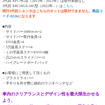
2代目 XP17#G型（2015年 - 2022年）は取付実績なし
3代目 XPC10G/L1#G型（2022年 - ）は
こちら
現行3代目シエンタはこちらのキットは取付できません。
商品コ
ード:0226
になります
■内容
・サイドバー1000ｍｍ×2
・サイドバー取付金具×4
・EVO金具×4
・5穴延長ステー×4
・くの字延長ステーEVO×4枚
・凸22ｍｍスライドバー×2
・ハイグレードボードパッド
■お客様にご用意して頂くもの
・プラスドライバー
・手すりを外す際に細めのラジオペンチなど
車内のクリアランスとデザイン性を最大限生かせる
よう、