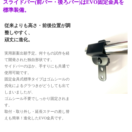
スライドバー(前バー・後ろバー)はEVO固定金具を
標準装備。
従来よりも高さ・前後位置が調
整しやすく、
頑丈に進化。
実用新案出願予定。何十もの試作を経
て開発された独自形状です。
サイドバーのほか、手すりにも共通で
使用可能です。
固定金具式標準タイプはゴムシールの
劣化によるグラつきがどうしても出て
しまいましたが、
ゴムシール不要でしっかり固定されま
す。
取付・取り外し・延長ステーの差し替
えも簡単！進化したEVO金具です。