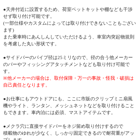
●天井付近に設置するため、荷室ベットキットや棚なども干渉
せず取り付け可能です。
(一部仕様やカスタムによっては取り付けできないこともござい
ます)
また乗車時にあんしんしていただけるよう、車室内突起物規則
を考慮した丸い形状です。
●サイドバーのパイプ径は25ミリなので、径の合う他メーカー
のバーやフィッシングアタッチメントなども取り付け可能で
す。
※他メーカーの場合は、取付保障・万一の事故・怪我・破損は
自己責任となります。
●お仕事にもアウトドアにも、ここに市販のクリップミニ扇風
機やライト、ランタン、メッシュネットなどを取り付けること
もできます。車内泊には必須、マストアイテムです。
●メクラ穴に直接サイドバーをネジ留め取り付けするので
積載物のゆれが少なく、しっかり固定できるので耐荷重がアッ
プします。