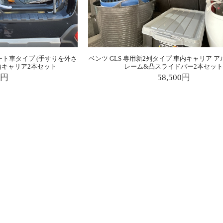
ート車タイプ (手すりを外さ
ベンツ GLS 専用新2列タイプ 車内キャリア 
内キャリア2本セット
レーム&凸スライドバー2本セッ
0円
58,500円