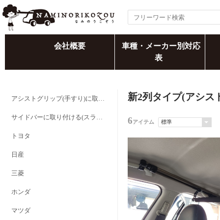
会社概要
車種・メーカー別対応
表
新2列タイプ(アシス
アシストグリップ(手すり)に取り付ける
サイドバーに取り付ける(スライドバーを追加する)
6
アイテム
トヨタ
日産
三菱
ホンダ
マツダ