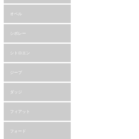
オペル
シボレー
シトロエン
ジープ
ダッジ
フィアット
フォード