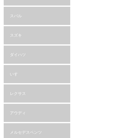
スバル
スズキ
ダイハツ
いすゞ
レクサス
アウディ
メルセデスベンツ