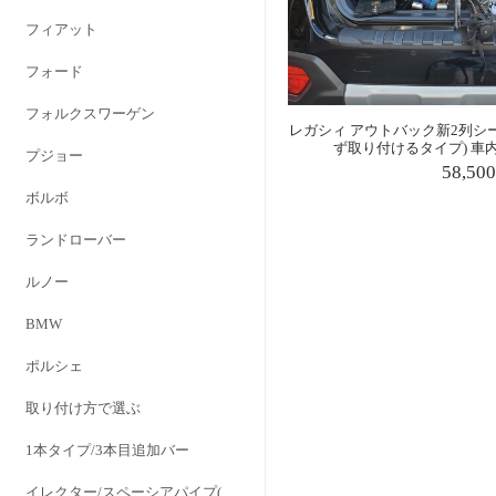
フィアット
フォード
フォルクスワーゲン
レガシィ アウトバック新2列シ
ず取り付けるタイプ) 車
プジョー
58,50
ボルボ
ランドローバー
ルノー
BMW
ポルシェ
取り付け方で選ぶ
1本タイプ/3本目追加バー
イレクター/スペーシアパイプ(28Φ)対応タイプ