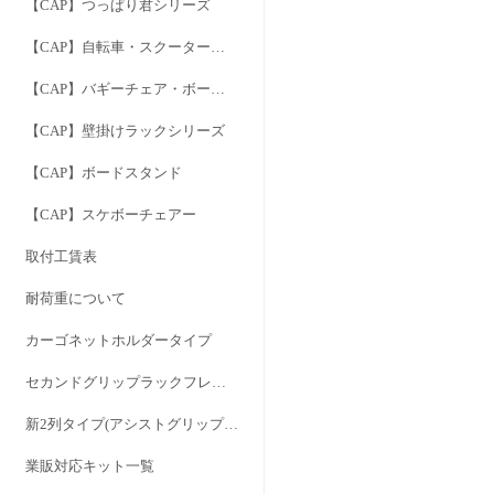
【CAP】つっぱり君シリーズ
【CAP】自転車・スクーター用キャリア
【CAP】バギーチェア・ボードドーリー
【CAP】壁掛けラックシリーズ
【CAP】ボードスタンド
【CAP】スケボーチェアー
取付工賃表
耐荷重について
カーゴネットホルダータイプ
セカンドグリップラックフレーム
新2列タイプ(アシストグリップを外さずに1・2列間のサイドフレームタイプ)
業販対応キット一覧