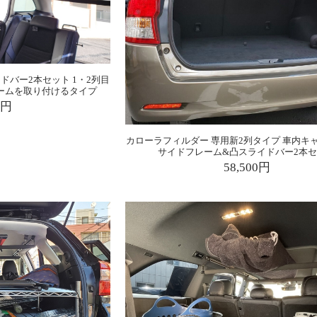
ドバー2本セット 1・2列目
ームを取り付けるタイプ
0円
カローラフィルダー 専用新2列タイプ 車内キ
サイドフレーム&凸スライドバー2本
58,500円