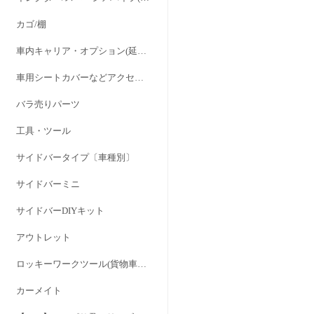
カゴ/棚
車内キャリア・オプション(延長ステー/バンドキット/パッド)
車用シートカバーなどアクセサリー
バラ売りパーツ
工具・ツール
サイドバータイプ〔車種別〕
サイドバーミニ
サイドバーDIYキット
アウトレット
ロッキーワークツール(貨物車専用設計) RWシリーズ
カーメイト