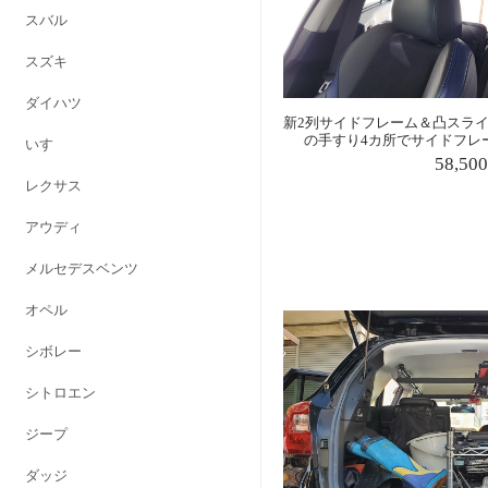
スバル
スズキ
ダイハツ
新2列サイドフレーム＆凸スライ
の手すり4カ所でサイドフレ
いすゞ
58,50
レクサス
アウディ
メルセデスベンツ
オペル
シボレー
シトロエン
ジープ
ダッジ