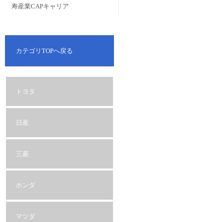
寿産業CAPキャリア
カテゴリTOPへ戻る
トヨタ
日産
三菱
ホンダ
マツダ