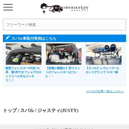
スバル車取付実例はこちら
新型フォレスター6代目 SL
【悲報か朗報か】匠ウエッ
【スバル】レヴォーグ×セ
系 新2列でオフショアのロ
トのフォレスターはつい
カンドグリップ スキー板
ッドリール付もスッキ
に・・
リ！！
スバルの記事一覧はこちら＞
トップ
/
スバル
/ ジャスティ(JUSTY)