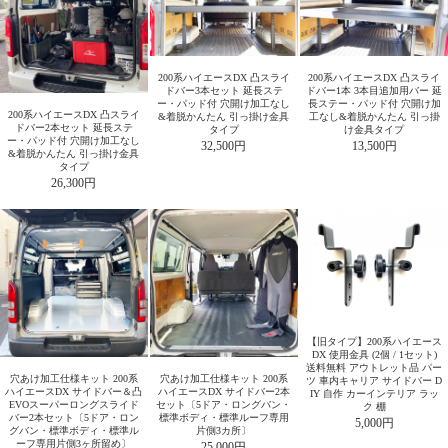
200系ハイエースDX 凸スライ
200系ハイエースDX 凸スライ
ドバー3本セット 延長ステ
ドバー1本 3本目追加用バー 延
ー・パッド付 穴開け加工なし
長ステー・パッド付 穴開け加
200系ハイエースDX 凸スライ
&着脱かんたん 引っ掛け金具
工なし&着脱かんたん 引っ掛
ドバー2本セット 延長ステ
タイプ
け金具タイプ
ー・パッド付 穴開け加工なし
32,500円
13,500円
&着脱かんたん 引っ掛け金具
タイプ
26,300円
【旧タイプ】200系ハイエース
DX 使用金具 (2個 / 1セット)
送料無料 アウトレット品 パー
穴あけ加工仕様キット 200系
穴あけ加工仕様キット 200系
ツ 車内キャリア サイドバー D
ハイエースDX サイドバー＆凸
ハイエースDX サイドバー2本
IY 自作 カーインテリア ラッ
EVOスーパーロングスライド
セット〔5ドア・ロングバン・
ク 棚
バー2本セット〔5ドア・ロン
標準ボディ・標準ルーフ専用
5,000円
グバン・標準ボディ・標準ル
片側3カ所〕
ーフ専用片側3ヶ所留め〕
25,000円