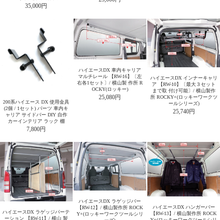
35,000円
ハイエースDX 車内キャリア
マルチレール 【RW-16】〔左
ハイエースDX インナーキャリ
右各1セット〕/ 横山製 作所 R
ア 【RW-10】〔最大３セット
OCKY(ロッキー)
まで取 付け可能〕/ 横山製作
25,080円
所 ROCKY+(ロッキーワークツ
200系ハイエース DX 使用金具
ールシリーズ)
(2個 / 1セット) パーツ 車内キ
25,740円
ャリア サイドバー DIY 自作
カーインテリア ラック 棚
7,800円
ハイエースDX ラゲッジバー
ハイエースDX ハンガーバー
【RW-12】/ 横山製作所 ROCK
ハイエースDX ラゲッジパーテ
【RW-13】/ 横山製作所 ROCK
Y+(ロッキーワークツールシリ
ーション 【RW-11】/ 横山 製
Y+(ロッキーワークツールシリ