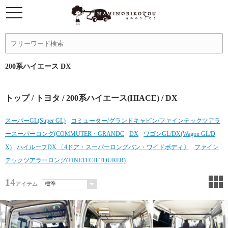
200系ハイエース DX
トップ
/
トヨタ
/
200系ハイエース(HIACE)
/ DX
スーパーGL(Super GL)
コミューター/グランドキャビン/ファインテックツアラ
ースーパーロング(COMMUTER・GRANDC
DX
ワゴンGL/DX(Wagon GL/D
X)
ハイルーフDX 〔4ドア・スーパーロングバン・ワイドボディ〕
ファイン
テックツアラーロング(FINETECH TOURER)
14
アイテム