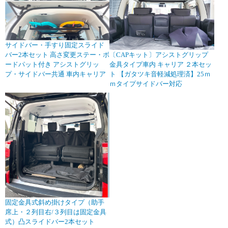
サイドバー・手すり固定スライド
バー2本セット 高さ変更ステー・ボ
〔CAPキット〕アシストグリップ
ードパット付き アシストグリッ
金具タイプ車内 キャリア ２本セッ
プ・サイドバー共通 車内キャリア
ト 【ガタツキ音軽減処理済】25ｍ
ｍタイプサイドバー対応
固定金具式斜め掛けタイプ（助手
席上・２列目右/３列目は固定金具
式）凸スライドバー2本セット