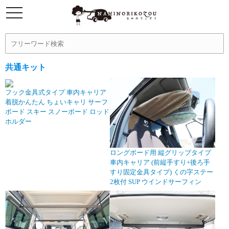
共通キット
フック金具式タイプ 車内キャリア
着脱かんたん ちょいキャリ サーフ
ボード スキー スノーボード ロッド
ホルダー
ロングボード用 縦グリップタイプ
車内キャリア (前縦手すり+後ろ手
すり固定金具タイプ) くの字ステー
2枚付 SUP ウインドサーフィン