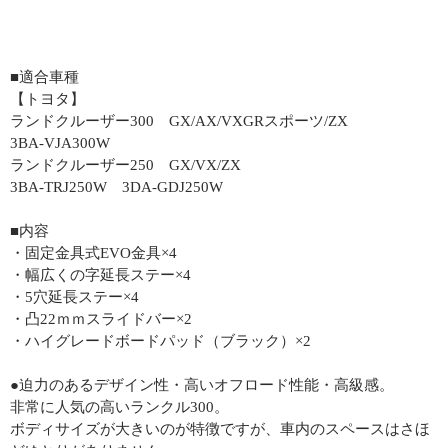
■適合車種
【トヨタ】
ランドクルーザー300 GX/AX/VXGRスポーツ/ZX
3BA-VJA300W
ランドクルーザー250 GX/VX/ZX
3BA-TRJ250W 3DA-GDJ250W
■内容
・固定金具式EVO金具×4
・幅広くの字延長ステー×4
・5穴延長ステー×4
・凸22ｍｍスライドバー×2
・ハイグレードボードパッド（ブラック）×2
●迫力のあるデザイン性・高いオフロード性能・高級感。
非常に人気の高いランクル300。
ボディサイズが大きいのが特徴ですが、車内のスペースはさほ