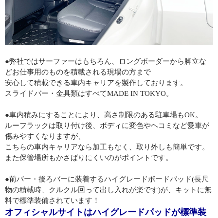
●弊社ではサーファーはもちろん、ロングボーダーから脚立な
どお仕事用のものを積載される現場の方まで
安心して積載できる車内キャリアを製作しております。
スライドバー・金具類はすべてMADE IN TOKYO。
●車内積みにすることにより、高さ制限のある駐車場もOK。
ルーフラックは取り付け後、ボディに変色やヘコミなど愛車が
傷みやすくなりますが、
こちらの車内キャリアなら加工もなく、取り外しも簡単です。
また保管場所もかさばりにくいのがポイントです。
●前バー・後ろバーに装着するハイグレードボードパッド(長尺
物の積載時、クルクル回って出し入れが楽です)が、キットに無
料で標準装備されています！
オフィシャルサイトはハイグレードパッドが標準装