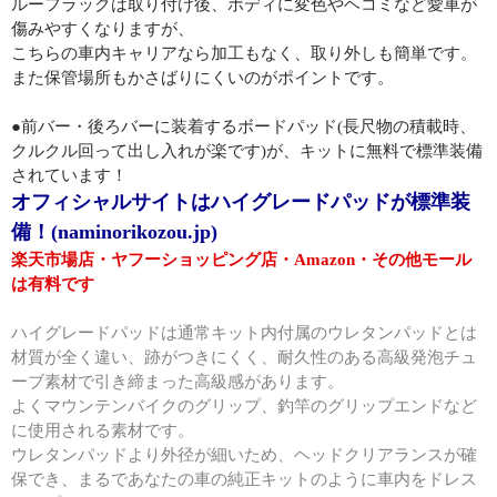
ルーフラックは取り付け後、ボディに変色やヘコミなど愛車が
傷みやすくなりますが、
こちらの車内キャリアなら加工もなく、取り外しも簡単です。
また保管場所もかさばりにくいのがポイントです。
●前バー・後ろバーに装着するボードパッド(長尺物の積載時、
クルクル回って出し入れが楽です)が、キットに無料で標準装備
されています！
オフィシャルサイトはハイグレードパッドが標準装
備！(naminorikozou.jp)
楽天市場店・ヤフーショッピング店・Amazon・その他モール
は有料です
ハイグレードパッドは通常キット内付属のウレタンパッドとは
材質が全く違い、跡がつきにくく、耐久性のある高級発泡チュ
ーブ素材で引き締まった高級感があります。
よくマウンテンバイクのグリップ、釣竿のグリップエンドなど
に使用される素材です。
ウレタンパッドより外径が細いため、ヘッドクリアランスが確
保でき、まるであなたの車の純正キットのように車内をドレス