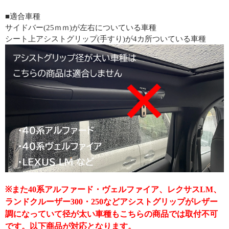
■適合車種
サイドバー(25ｍｍ)が左右についている車種
シート上アシストグリップ(手すり)が4カ所ついている車種
※また40系アルファード・ヴェルファイア、レクサスLM、
ランドクルーザー300・250などアシストグリップがレザー
調になっていて径が太い車種もこちらの商品では取付不可
です。以下商品が対応となります。