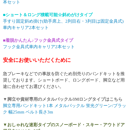
本セット
■ショート＆ロング積載可能☆斜めがけタイプ
手すり固定斜め掛け(助手席上、2列目右・3列目は固定金具式)
車内キャリア2本セット
■着脱かんたん♪フック金具式タイプ
フック金具式車内キャリア2本セット
安全にお使いいただくために
急ブレーキなどでの事故を防ぐため別売りのバンドキットを推
奨しております。ショートボード、ロングボード、脚立など用
途に合わせてお選びください。
▼脚立や資材専用のメタルバックル3Mロングタイプはこちら
脚立専用バンドキット1本 メタルバックル 蛍光グリーン/ブラッ
ク 幅25mm ベルト長さ3m
▼おしゃれな迷彩タイプのスノーボード・スキー・アウトドア