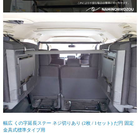
幅広 くの字延長ステー ネジ切りあり (2枚 / 1セット) だ円 固定
金具式標準タイプ用