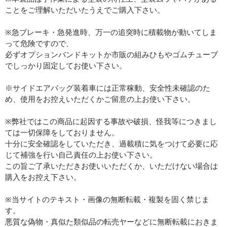
ことをご理解いただいたうえでご購入下さい。
※急ブレーキ・急発進時、万一の追突時に積載物が動いてしま
って危険ですので、
必ずオプションバンドキットか市販の組みひもやゴムチューブ
でしっかり固定してお使い下さい。
※サイドエアバッグ装着車には正常稼動、安全性未確認のた
め、使用をお控えいただくかご留意の上お使い下さい。
※弊社ではこの商品に起因する事故や破損、怪我等につきまし
ては一切保障をしておりません。
十分に安全確認をしていただき、過載積に気をつけて必要に応
じて補強を行い自己責任の上お使い下さい。
この旨ご了承いただきお使いいただくか、いただけない場合は
購入をお控え下さい。
※当サイトのテキスト・画像の無断転載・複製を固く禁じま
す。
悪質な偽物・真似た類似品の転売ヤーなどに無断転載におきま