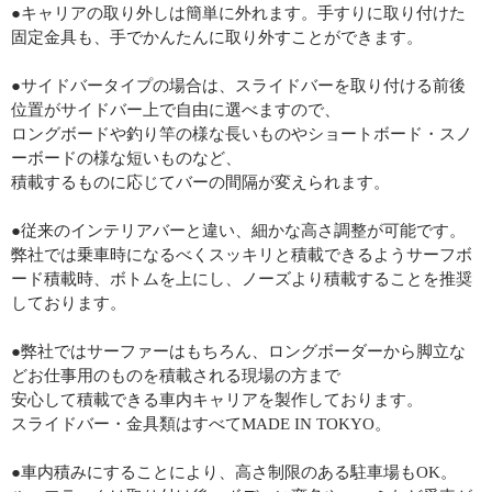
●キャリアの取り外しは簡単に外れます。手すりに取り付けた
固定金具も、手でかんたんに取り外すことができます。
●サイドバータイプの場合は、スライドバーを取り付ける前後
位置がサイドバー上で自由に選べますので、
ロングボードや釣り竿の様な長いものやショートボード・スノ
ーボードの様な短いものなど、
積載するものに応じてバーの間隔が変えられます。
●従来のインテリアバーと違い、細かな高さ調整が可能です。
弊社では乗車時になるべくスッキリと積載できるようサーフボ
ード積載時、ボトムを上にし、ノーズより積載することを推奨
しております。
●弊社ではサーファーはもちろん、ロングボーダーから脚立な
どお仕事用のものを積載される現場の方まで
安心して積載できる車内キャリアを製作しております。
スライドバー・金具類はすべてMADE IN TOKYO。
●車内積みにすることにより、高さ制限のある駐車場もOK。