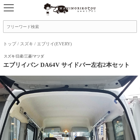
トップ
/
スズキ
/
エブリイ(EVERY)
スズキ/日産/三菱/マツダ
エブリイバン DA64V サイドバー左右2本セット