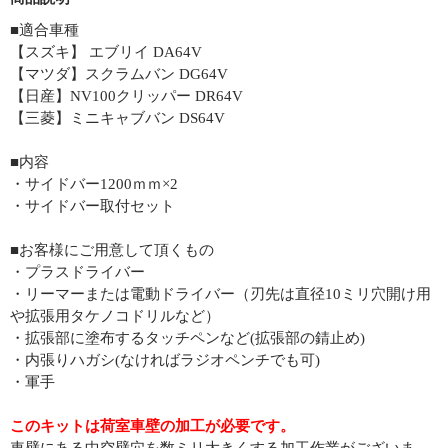
■適合車種
【スズキ】 エブリイ DA64V
【マツダ】スクラムバン DG64V
【日産】NV100クリッパー DR64V
【三菱】ミニキャブバン DS64V
■内容
・サイドバー1200ｍｍ×2
・サイドバー取付セット
■お客様にご用意して頂くもの
・プラスドライバー
・リーマーまたは電動ドライバー（刃先は直径10ミリ穴開け用
や拡張用タケノコドリルなど）
・拡張部に塗布するタッチペンなど(拡張部の錆止め)
・内張りハガシ(なければラジオペンチでも可)
・軍手
このキットは荷室車壁の加工が必要です。