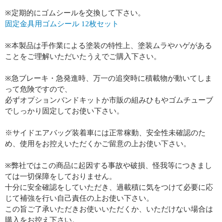
※定期的にゴムシールを交換して下さい。
固定金具用ゴムシール 12枚セット
※本製品は手作業による塗装の特性上、塗装ムラやハゲがある
ことをご理解いただいたうえでご購入下さい。
※急ブレーキ・急発進時、万一の追突時に積載物が動いてしま
って危険ですので、
必ずオプションバンドキットか市販の組みひもやゴムチューブ
でしっかり固定してお使い下さい。
※サイドエアバッグ装着車には正常稼動、安全性未確認のた
め、使用をお控えいただくかご留意の上お使い下さい。
※弊社ではこの商品に起因する事故や破損、怪我等につきまし
ては一切保障をしておりません。
十分に安全確認をしていただき、過載積に気をつけて必要に応
じて補強を行い自己責任の上お使い下さい。
この旨ご了承いただきお使いいただくか、いただけない場合は
購入をお控え下さい。