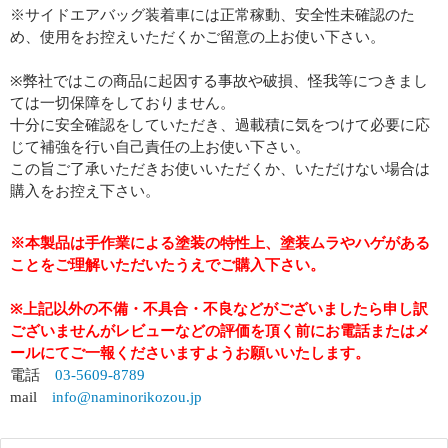
※サイドエアバッグ装着車には正常稼動、安全性未確認のた
め、使用をお控えいただくかご留意の上お使い下さい。
※弊社ではこの商品に起因する事故や破損、怪我等につきまし
ては一切保障をしておりません。
十分に安全確認をしていただき、過載積に気をつけて必要に応
じて補強を行い自己責任の上お使い下さい。
この旨ご了承いただきお使いいただくか、いただけない場合は
購入をお控え下さい。
※本製品は手作業による塗装の特性上、塗装ムラやハゲがある
ことをご理解いただいたうえでご購入下さい。
※上記以外の不備・不具合・不良などがございましたら申し訳
ございませんがレビューなどの評価を頂く前にお電話またはメ
ールにてご一報くださいますようお願いいたします。
電話
03-5609-8789
mail
info@naminorikozou.jp