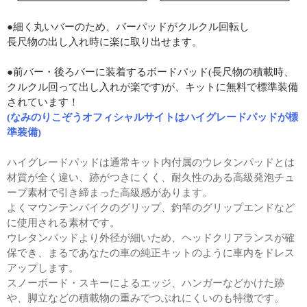
●細く丸いバーのため、バーパッドがクルクル回転し
長尺物の出し入れ時に楽に取り出せます。
●前バー・後ろバーに装着するボードパッド(長尺物の積載時、
クルクル回って出し入れが楽です)が、キットに無料で標準装備
されています！
(なみのりこぞうオフィシャルサイトはハイグレードパッドが標
準装備)
ハイグレードパッドは通常キット内付属のウレタンパッドとは
材質が全く違い、跡がつきにくく、耐久性のある高級発泡チュ
ーブ素材で引き締まった高級感があります。
よくマウンテンバイクのグリップ、釣竿のグリップエンドなど
に使用される素材です。
ウレタンパッドより外径が細いため、ヘッドクリアランスが確
保でき、まるであなたの車の純正キットのように車内をドレス
アップします。
スノーボード・スキーによるエッジ、ハンガーなどかけた跡
や、脚立などの積載物の重みでつぶれにくいのも特徴です。