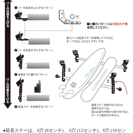
●延長ステーは、4穴 (8センチ) 、6穴 (12センチ)、8穴 (16セン