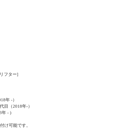
 [リフター]
8年 -）
目（2018年-）
 - )
り付け可能です。