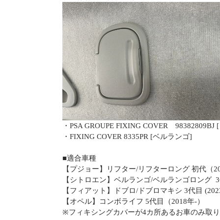
・PSA GROUPE FIXING COVER 98382809BJ
・FIXING COVER 8335PR [ベルランゴ]
■適合車種
【プジョー】リフター/リフターロング 初代（201
【シトロエン】ベルランゴ/ベルランゴロング 3代
【フィアット】ドブロ/ドブロマキシ 3代目 (2023年
【オペル】コンボライフ 5代目（2018年-）
※フィキシングカバーが4カ所あるお車のみ取