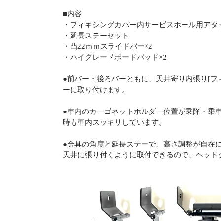
■内容
・フィキシングカバー内サービスホール用アタッ
・延長ステーセット
・凸22ｍｍスライドバー×2
・ハイグレードボードパッド×2
●前バー・後ろバーともに、天井寄り内張り[フ
ーに取り付けます。
●車内のカーゴネットホルダー位置が乗降・乗
時も車内スッキリしています。
●金具の角度と延長ステーで、高さ調整が自在
天井に張り付くように取付できるので、ヘッド