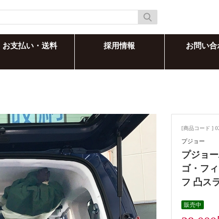
お支払い・送料
採用情報
お問い合
[商品コード ] 0
プジョー
プジョー
ゴ・フィ
フ 凸ス
販売中