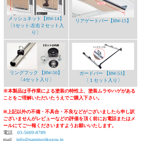
メッシュネット【RW-14】
リアゲートバー【RW-15】
〔1セット:左右２セット入
り〕
リングフック 【RW-50】
ガードバー 【RW-53】
〔4セット入り〕
〔１セット入り〕
※本製品は手作業による塗装の特性上、塗装ムラやハゲがある
ことをご理解いただいたうえでご購入下さい。
※上記以外の不備・不具合・不良などがございましたら申し訳
ございませんがレビューなどの評価を頂く前にお電話またはメ
ールにてご一報くださいますようお願いいたします。
電話
03-5609-8789
mail
info@naminorikozou.jp