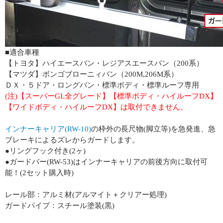
■適合車種
【トヨタ】ハイエースバン・レジアスエースバン（200系）
【マツダ】ボンゴブローニィバン（200M,206M系）
ＤＸ・５ドア・ロングバン・標準ボディ・標準ルーフ専用
(注)【スーパーGL全グレード】【標準ボディ・ハイルーフDX】
【ワイドボディ・ハイルーフDX】は取付できません。
インナーキャリア(RW-10)
の枠外の長尺物(脚立等)を急発進、急
ブレーキによるズレからガードします。
●リングフック付き(2ヶ)
●ガードバー(RW-53)はインナーキャリアの前後方向に取付可
能！(2セット購入時)
レール部：アルミ材(アルマイト＋クリアー処理)
ガードパイプ：スチール塗装(黒)