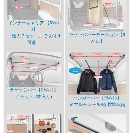
インナーキャリア 【RW-1
0】
ラゲッジパーテーション【R
〔最大３セットまで取付け
W-11】
可能〕
ラゲッジバー【RW-12】
(1セット:2本入り)
ハンガーバー【RW-13】
※マルチレールSが標準装備