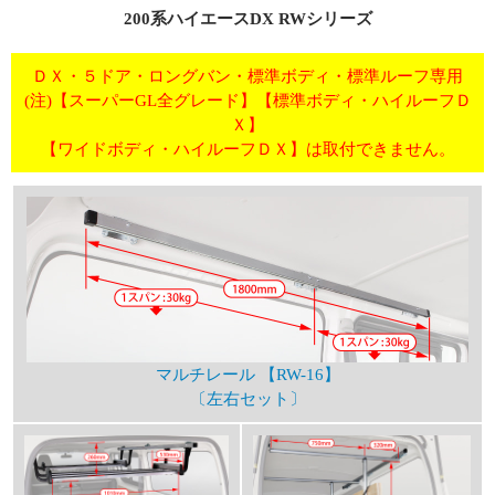
200系ハイエースDX RWシリーズ
ＤＸ・５ドア・ロングバン・標準ボディ・標準ルーフ専用
(注)【スーパーGL全グレード】【標準ボディ・ハイルーフＤ
Ｘ】
【ワイドボディ・ハイルーフＤＸ】は取付できません。
マルチレール 【RW-16】
〔左右セット〕