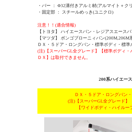
・バー ： Φ32溝付きアルミ材(アルマイト＋ク
・固定部 ： スチールめっき(ユニクロ)
注意！！(適合情報)
【トヨタ】 ハイエースバン・レジアスエースバン(
【マツダ】 ボンゴブローニィバン(200M,206M系
ＤＸ・５ドア・ロングバン・標準ボディ・標準
(注)【スーパーGL全グレード】【標準ボディ
ＤＸ】は取付できません。
200系ハイエース
ＤＸ・５ドア・ロングバン・
(注)【スーパーGL全グレード
【ワイドボディ・ハイルー