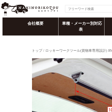
会社概要
車種・メーカー別対応
表
トップ
/
ロッキーワークツール(貨物車専用設計) R