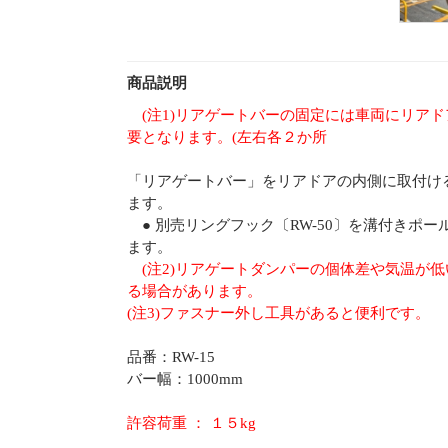
商品説明
(注1)リアゲートバーの固定には車両にリアドア
要となります。(左右各２か所
「リアゲートバー」をリアドアの内側に取付け
ます。
● 別売リングフック〔RW-50〕を溝付きポ
ます。
(注2)リアゲートダンパーの個体差や気温が低
る場合があります。
(注3)ファスナー外し工具があると便利です。
品番：RW-15
バー幅：1000mm
許容荷重 ： １５kg