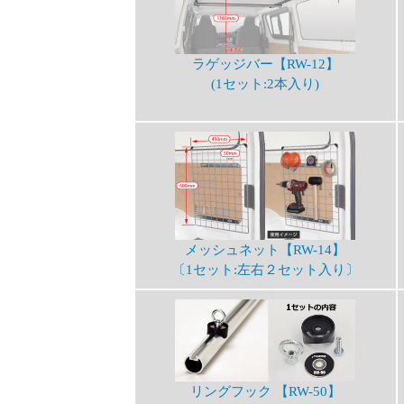
ラゲッジバー【RW-12】
(1セット:2本入り)
メッシュネット【RW-14】
〔1セット:左右２セット入り〕
リングフック 【RW-50】