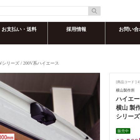
お支払い・送料
採用情報
お問い合
Wシリーズ
/
200V系ハイエース
[商品コード ] 4
横山製作所
ハイエース
横山 製
シリーズ
販売中