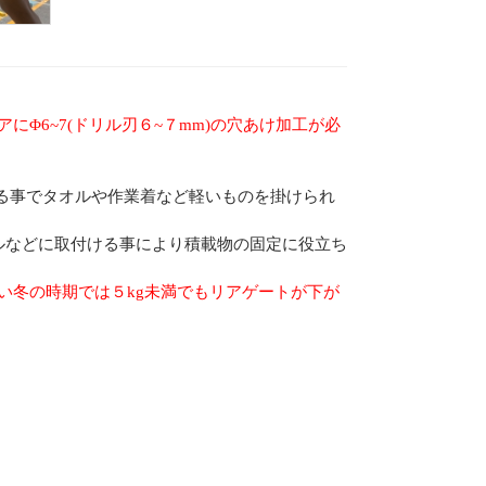
にΦ6~7(ドリル刃６~７mm)の穴あけ加工が必
る事でタオルや作業着など軽いものを掛けられ
ールなどに取付ける事により積載物の固定に役立ち
い冬の時期では５kg未満でもリアゲートが下が