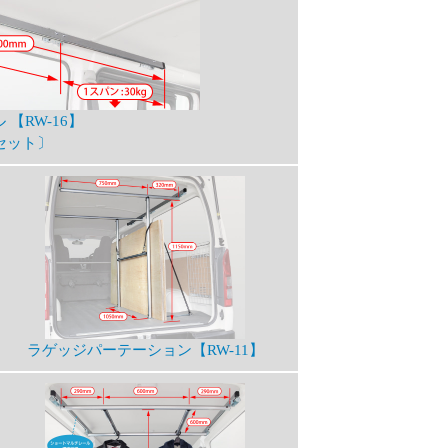
【RW-16】
セット〕
ラゲッジパーテーション【RW-11】