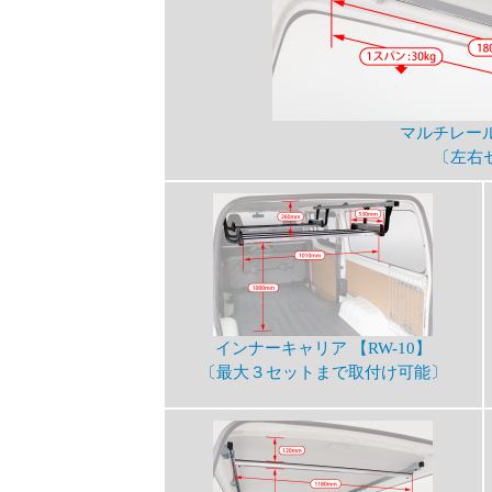
マルチレール 
〔左右
インナーキャリア 【RW-10】
〔最大３セットまで取付け可能〕